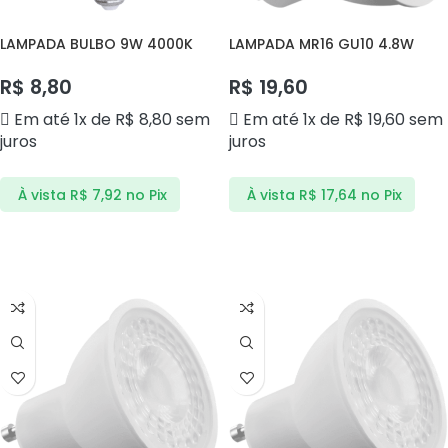
LAMPADA BULBO 9W 4000K
LAMPADA MR16 GU10 4.8W
AVANT
2700K AVANT
R$
8,80
R$
19,60
Em até 1x de
R$
8,80
sem
Em até 1x de
R$
19,60
sem
juros
juros
À vista
R$
7,92
no Pix
À vista
R$
17,64
no Pix
ADICIONAR AO CARRINHO
ADICIONAR AO CARRINHO