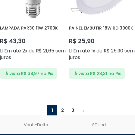
LAMPADA PAR30 11W 2700K
PAINEL EMBUTIR 18W RD 3000K
AVANT
AVANT
R$
43,30
R$
25,90
Em até 2x de
R$
21,65
sem
Em até 1x de
R$
25,90
sem
juros
juros
À vista
R$
38,97
no Pix
À vista
R$
23,31
no Pix
ADICIONAR AO CARRINHO
ADICIONAR AO CARRINHO
1
2
3
→
Venti-Delta
ST Led