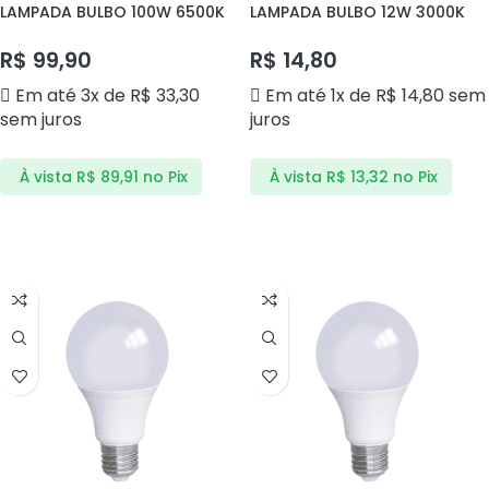
LAMPADA BULBO 100W 6500K
LAMPADA BULBO 12W 3000K
AVANT
AVANT
R$
99,90
R$
14,80
Em até 3x de
R$
33,30
Em até 1x de
R$
14,80
sem
sem juros
juros
À vista
R$
89,91
no Pix
À vista
R$
13,32
no Pix
ADICIONAR AO CARRINHO
ADICIONAR AO CARRINHO