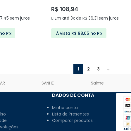
DS2391 DELIS
R$
108,94
7,45
sem juros
Em até 3x de
R$
36,31
sem juros
no Pix
À vista
R$
98,05
no Pix
ARRINHO
ADICIONAR AO CARRINHO
1
2
3
→
LAR
SANHE
Saime
DADOS DE CONTA
Minha conta
lso
Lista de Presentes
dade
Comparar produtos
evoluções