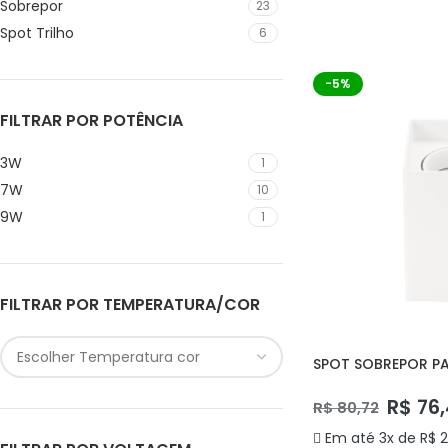
Sobrepor
23
ADICIONAR AO C
Spot Trilho
6
-5%
FILTRAR POR POTÊNCIA
3W
1
7W
10
9W
1
FILTRAR POR TEMPERATURA/COR
SPOT SOBREPOR P
DS2451 DELIS
R$
76,
R$
80,72
Em até 3x de
R$
2