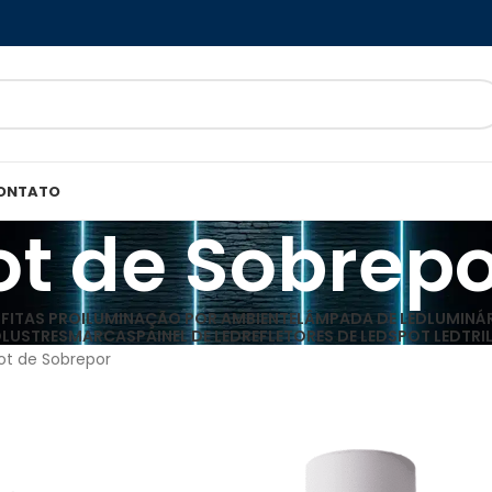
ONTATO
ot de Sobrepo
D
FITAS PRO
ILUMINAÇÃO POR AMBIENTE
LÂMPADA DE LED
LUMINÁR
O
LUSTRES
MARCAS
PAINEL DE LED
REFLETORES DE LED
SPOT LED
TRI
ot de Sobrepor