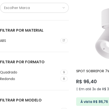
FILTRAR POR MATERIAL
ABS
17
FILTRAR POR FORMATO
SPOT SOBREPOR 7
Quadrado
9
YIKA DS7086 DELIS
Redondo
8
R$
96,40
Em até 3x de
R$
3
FILTRAR POR MODELO
À vista
R$
86,76