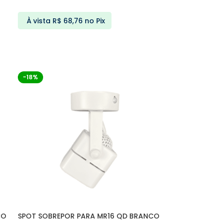
À vista
R$
68,76
no Pix
ADICIONAR AO CARRINHO
-18%
CO
SPOT SOBREPOR PARA MR16 QD BRANCO