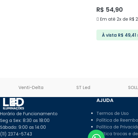
DS2450 DELIS
R$
54,90
Em até 2x de
R$
2
À vista
R$
49,41
ADICIONAR AO C
Venti-Delta
ST Led
SOL
AJUDA
Termos de Uso
Horário de Funcionamento
Política de Reembo
Seg a Sex: 8:30 as 18:00
Política de Privaci
Sábado: 9:00 as 14:00
Política trocas e d
(11) 2374-5743