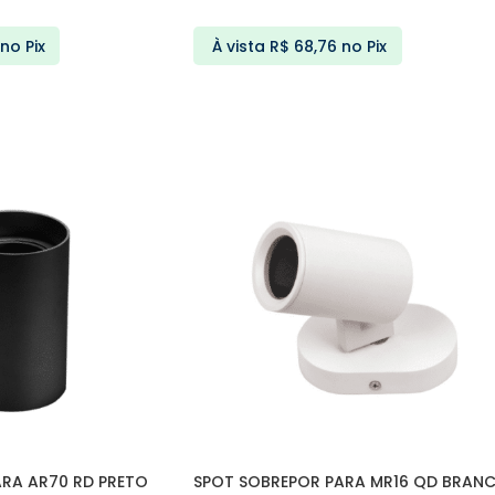
no Pix
À vista
R$
68,76
no Pix
ARRINHO
ADICIONAR AO CARRINHO
RA AR70 RD PRETO
SPOT SOBREPOR PARA MR16 QD BRAN