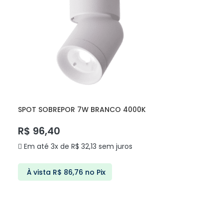
SPOT SOBREPOR 7W BRANCO 4000K
YIKA DS7084 DELIS
R$
96,40
Em até 3x de
R$
32,13
sem juros
À vista
R$
86,76
no Pix
ADICIONAR AO CARRINHO