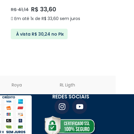
DS2397 DELIS
R$
33,60
R$
41,14
Em até 1x de
R$
33,60
sem juros
À vista
R$
30,24
no Pix
ADICIONAR AO CARRINHO
Roya
RL Ligth
PREMIER LED
REDES SOCIAIS