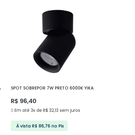
A
SPOT SOBREPOR 7W PRETO 6000K YIKA
DS7087 DELIS
R$
96,40
Em até 3x de
R$
32,13
sem juros
À vista
R$
86,76
no Pix