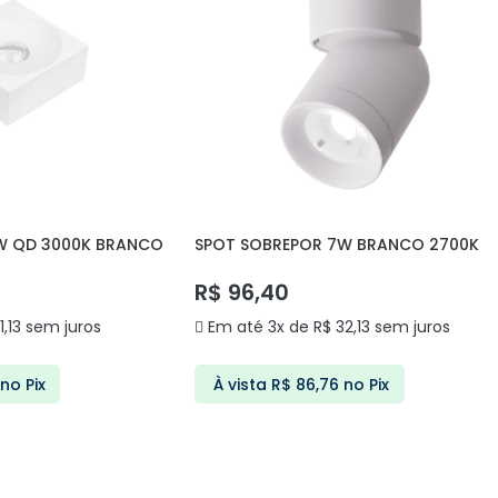
W QD 3000K BRANCO
SPOT SOBREPOR 7W BRANCO 2700K
YIKA DS7082 DELIS
R$
96,40
1,13
sem juros
Em até 3x de
R$
32,13
sem juros
no Pix
À vista
R$
86,76
no Pix
ARRINHO
ADICIONAR AO CARRINHO