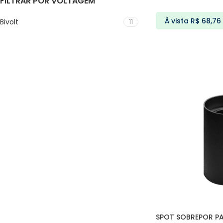
FILTRAR POR VOLTAGEM
À vista
R$
68,76
Bivolt
11
ADICIONAR AO C
SPOT SOBREPOR PA