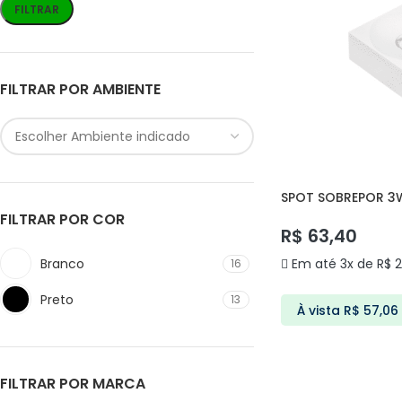
FILTRAR
FILTRAR POR AMBIENTE
SPOT SOBREPOR 3
DS9850 DELIS
FILTRAR POR COR
R$
63,40
Branco
Em até 3x de
R$
2
16
Preto
13
À vista
R$
57,06
ADICIONAR AO C
FILTRAR POR MARCA