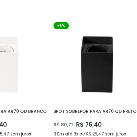
ARRINHO
ADICIONAR AO CARRINHO
-5%
ARA AR70 QD BRANCO
SPOT SOBREPOR PARA AR70 QD PRETO
DS2452 DELIS
40
R$
76,40
R$
80,72
5,47
sem juros
Em até 3x de
R$
25,47
sem juros