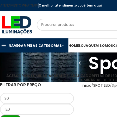
ATENDIMENTO WHATSAPP
O melhor atendimento você tem aqui
NAVEGAR PELAS CATEGORIAS
HOME
LOJA
QUEM SOMOS
C
Sp
ACESSÓRIOS LUMINÁRIAS
ARANDELA
BALIZADOR
FITAS DE LE
LUMINÁRIAS DE TET
FILTRAR POR PREÇO
Início
SPOT LED
Sp