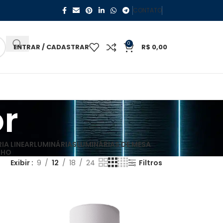
CONTATO
0
ENTRAR / CADASTRAR
R$
0,00
r
IA LINEAR
LUMINÁRIAS
LUMINÁRIAS DE MESA
LHO
Exibir
9
12
18
24
Filtros