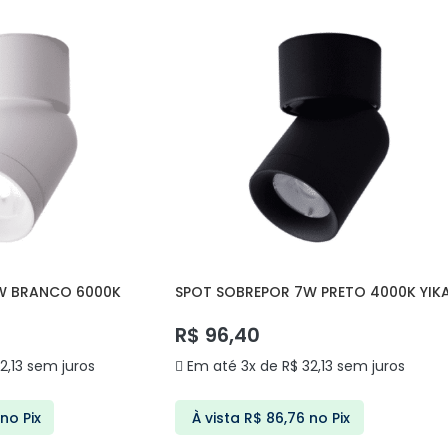
W BRANCO 6000K
SPOT SOBREPOR 7W PRETO 4000K YIK
DS7085 DELIS
R$
96,40
2,13
sem juros
Em até 3x de
R$
32,13
sem juros
no Pix
À vista
R$
86,76
no Pix