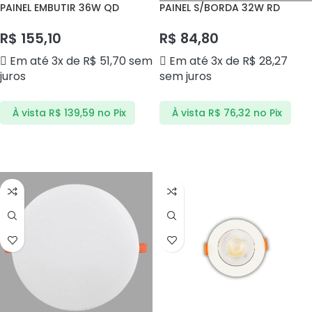
PAINEL EMBUTIR 36W QD
PAINEL S/BORDA 32W RD
6500K SEQ36BF ANDELI
4000K PPSR32BN ANDELI
R$
155,10
R$
84,80
Em até 3x de
R$
51,70
sem
Em até 3x de
R$
28,27
juros
sem juros
À vista
R$
139,59
no Pix
À vista
R$
76,32
no Pix
ADICIONAR AO CARRINHO
ADICIONAR AO CARRINHO