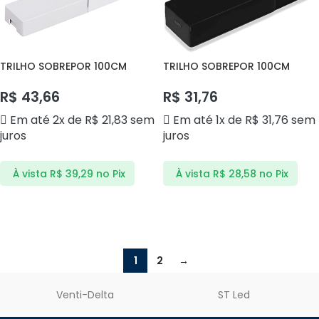
TRILHO SOBREPOR 100CM
TRILHO SOBREPOR 100CM
BRANCO SUPER DS2719 DELIS
PRETO SUPER TE21P ANDELI
R$
43,66
R$
31,76
Em até 2x de
R$
21,83
sem
Em até 1x de
R$
31,76
sem
juros
juros
À vista
R$
39,29
no Pix
À vista
R$
28,58
no Pix
ADICIONAR AO CARRINHO
ADICIONAR AO CARRINHO
1
2
→
Venti-Delta
ST Led