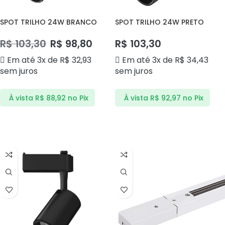
SPOT TRILHO 24W BRANCO
SPOT TRILHO 24W PRETO
3000K STB24BQ ANDELI
6500K STP24BF ANDELI
R$
103,30
R$
98,80
R$
103,30
Em até 3x de
R$
32,93
Em até 3x de
R$
34,43
sem juros
sem juros
À vista
R$
88,92
no Pix
À vista
R$
92,97
no Pix
ADICIONAR AO CARRINHO
ADICIONAR AO CARRINHO