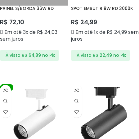
PAINEL S/BORDA 36W RD
SPOT EMBUTIR 9W RD 3000K
4000K EMBUTIR PSBR36BN
SER9BQ ANDELI
ANDELI
R$
72,10
R$
24,99
Em até 3x de
R$
24,03
Em até 1x de
R$
24,99
sem
sem juros
juros
À vista
R$
64,89
no Pix
À vista
R$
22,49
no Pix
ADICIONAR AO CARRINHO
ADICIONAR AO CARRINHO
-4%