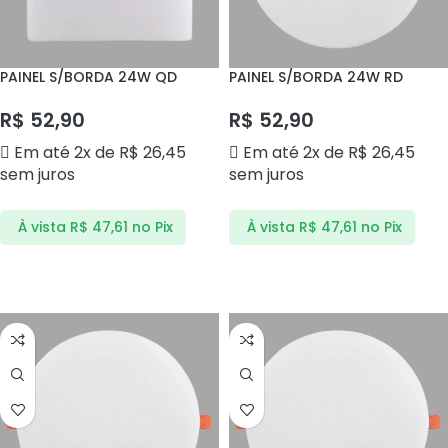
PAINEL S/BORDA 24W QD
PAINEL S/BORDA 24W RD
3000K BLPS24IBQ CTB
4000K BLPS24IBN CTB
R$
52,90
R$
52,90
Em até 2x de
R$
26,45
Em até 2x de
R$
26,45
sem juros
sem juros
À vista
R$
47,61
no Pix
À vista
R$
47,61
no Pix
ADICIONAR AO CARRINHO
ADICIONAR AO CARRINHO