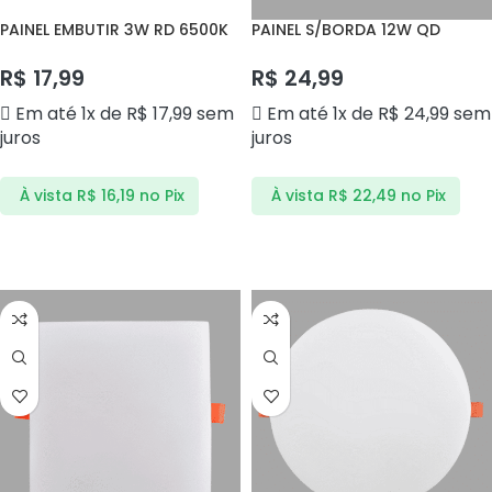
PAINEL EMBUTIR 3W RD 6500K
PAINEL S/BORDA 12W QD
BLPE3A CTB
3000K BLPS12BQ CTB
R$
17,99
R$
24,99
Em até 1x de
R$
17,99
sem
Em até 1x de
R$
24,99
sem
juros
juros
À vista
R$
16,19
no Pix
À vista
R$
22,49
no Pix
ADICIONAR AO CARRINHO
ADICIONAR AO CARRINHO