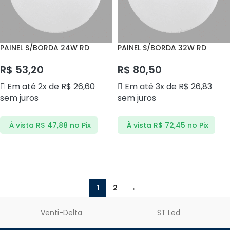
PAINEL S/BORDA 24W RD
PAINEL S/BORDA 32W RD
6500K BLPS24BF CTB
6500K BLPS32BF CTB
R$
53,20
R$
80,50
Em até 2x de
R$
26,60
Em até 3x de
R$
26,83
sem juros
sem juros
À vista
R$
47,88
no Pix
À vista
R$
72,45
no Pix
ADICIONAR AO CARRINHO
ADICIONAR AO CARRINHO
1
2
→
Venti-Delta
ST Led