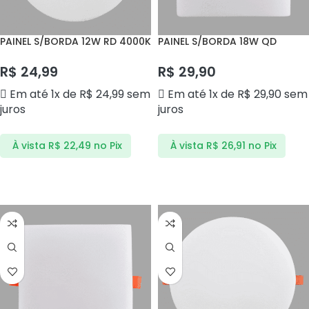
PAINEL S/BORDA 12W RD 4000K
PAINEL S/BORDA 18W QD
BLPS12BN CTB
3000K BLPS18IBQ CTB
R$
24,99
R$
29,90
Em até 1x de
R$
24,99
sem
Em até 1x de
R$
29,90
sem
juros
juros
À vista
R$
22,49
no Pix
À vista
R$
26,91
no Pix
ADICIONAR AO CARRINHO
ADICIONAR AO CARRINHO