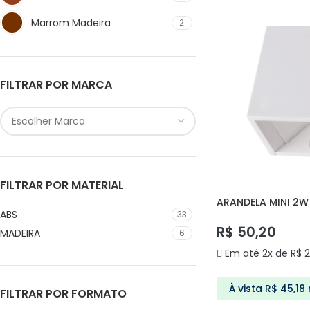
Marrom Madeira
2
N/A
2
Prata
3
FILTRAR POR MARCA
Preto
47
Transparente
2
FILTRAR POR MATERIAL
ARANDELA MINI 2W
ABS
33
R$
50,20
MADEIRA
6
Em até 2x de
R$
2
À vista
R$
45,18
FILTRAR POR FORMATO