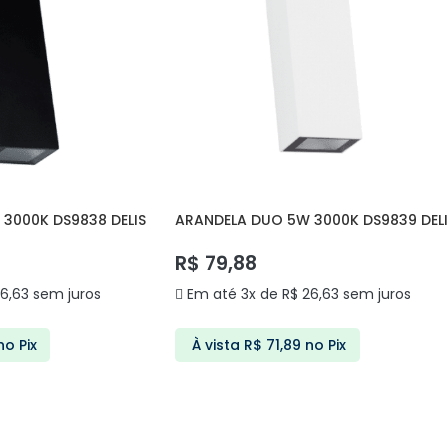
3000K DS9838 DELIS
ARANDELA DUO 5W 3000K DS9839 DELI
R$
79,88
6,63
sem juros
Em até 3x de
R$
26,63
sem juros
no Pix
À vista
R$
71,89
no Pix
ARRINHO
ADICIONAR AO CARRINHO