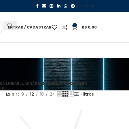
CONTATO
0
ENTRAR / CADASTRAR
R$
0,00
IA LINEAR
LUMINÁRIAS
LUMINÁRIAS DE MESA
LHO
Exibir
9
12
18
24
Filtros