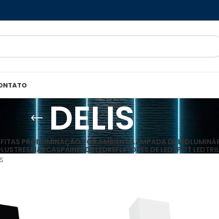
ONTATO
DELIS
D
FITAS PRO
ILUMINAÇÃO POR AMBIENTE
LÂMPADA DE LED
LUMINÁR
O
LUSTRES
MARCAS
PAINEL DE LED
REFLETORES DE LED
SPOT LED
TRI
IS