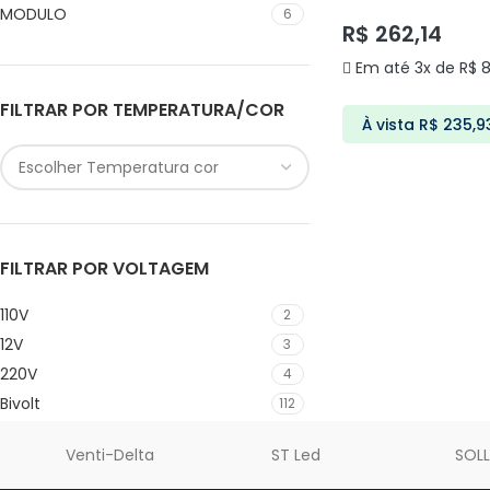
DELIS
50W
1
MODULO
6
R$
262,14
5W
14
Em até 3x de
R$
8
6W
10
7W
18
FILTRAR POR TEMPERATURA/COR
À vista
R$
235,9
8W
1
9W
1
ADICIONAR AO C
FILTRAR POR VOLTAGEM
110V
2
12V
3
220V
4
Bivolt
112
Venti-Delta
ST Led
SOL