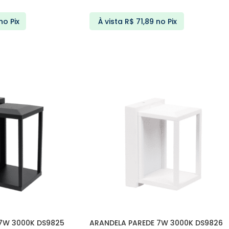
no Pix
À vista
R$
71,89
no Pix
ARRINHO
ADICIONAR AO CARRINHO
7W 3000K DS9825
ARANDELA PAREDE 7W 3000K DS9826