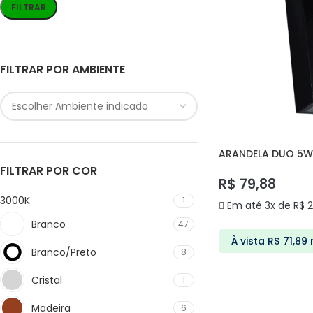
FILTRAR
FILTRAR POR AMBIENTE
ARANDELA DUO 5W 
FILTRAR POR COR
R$
79,88
3000K
1
Em até 3x de
R$
2
Branco
47
À vista
R$
71,89
Branco/Preto
8
ADICIONAR AO C
Cristal
1
Madeira
6