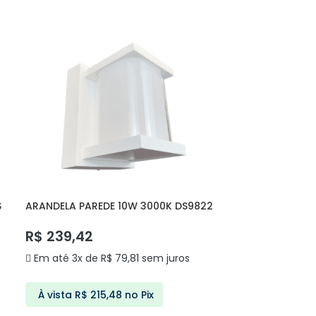
S
ARANDELA PAREDE 10W 3000K DS9822
DELIS
R$
239,42
Em até 3x de
R$
79,81
sem juros
À vista
R$
215,48
no Pix