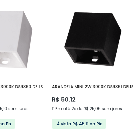
 3000K DS9860 DELIS
ARANDELA MINI 2W 3000K DS9861 DELI
R$
50,12
5,10
sem juros
Em até 2x de
R$
25,06
sem juros
no Pix
À vista
R$
45,11
no Pix