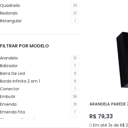
Quadrado
33
ADICIONAR AO C
Redondo
12
Retangular
1
FILTRAR POR MODELO
Arandela
12
Balizador
7
Barra De Led
9
Borda Infinita 2 em 1
9
Conector
1
Embutir
36
ARANDELA PAREDE 
Emenda
15
DELIS
Emenda Fita
1
R$
79,33
Filamento De Led
4
Em até 3x de
R$
2
Lâmpada Par
13