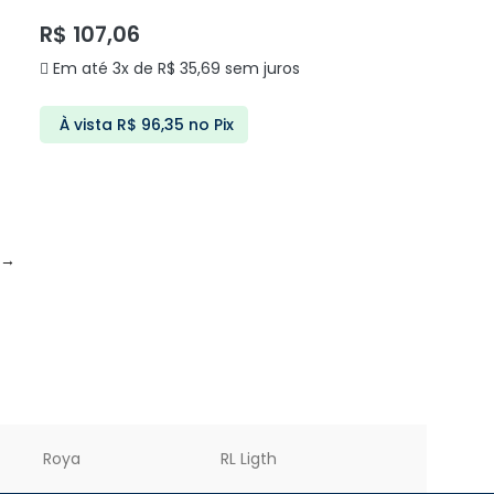
R$
107,06
Em até 3x de
R$
35,69
sem juros
À vista
R$
96,35
no Pix
ADICIONAR AO CARRINHO
→
Roya
RL Ligth
PREMIER LED