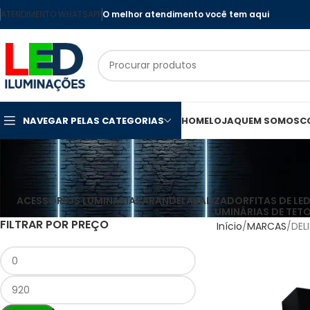
ATENDIMENTO WHATSAPP
O melhor atendimento você tem aqui
NAVEGAR PELAS CATEGORIAS
HOME
LOJA
QUEM SOMOS
C
ACESSÓRIOS LUMINÁRIAS
ARANDELA
BALIZADOR
FITAS DE LE
LUMINÁRIAS DE TET
FILTRAR POR PREÇO
Início
MARCAS
DEL