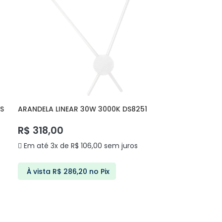
S
ARANDELA LINEAR 30W 3000K DS8251
LUCLAIR
R$
318,00
Em até 3x de
R$
106,00
sem juros
À vista
R$
286,20
no Pix
ADICIONAR AO CARRINHO