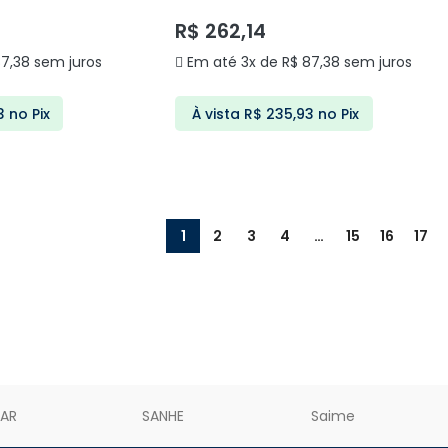
DELIS
R$
262,14
7,38
sem juros
Em até 3x de
R$
87,38
sem juros
3
no Pix
À vista
R$
235,93
no Pix
ARRINHO
ADICIONAR AO CARRINHO
1
2
3
4
…
15
16
17
LAR
SANHE
Saime