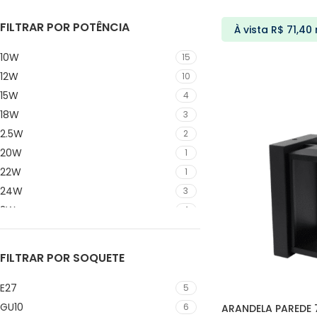
Luminária
5
FILTRAR POR POTÊNCIA
À vista
R$
71,40
Luminária de Mesa
2
Pendente
11
10W
15
ADICIONAR AO C
Sobrepor
33
12W
10
Spot Trilho
39
15W
4
18W
3
2.5W
2
20W
1
22W
1
24W
3
2W
4
30W
5
35W
2
FILTRAR POR SOQUETE
36W
4
3W
6
E27
5
4W
4
GU10
6
ARANDELA PAREDE 