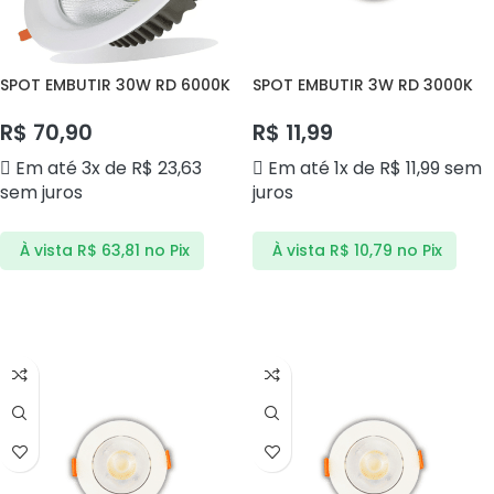
SPOT EMBUTIR 30W RD 6000K
SPOT EMBUTIR 3W RD 3000K
COB RLT3001 RL LIGTH
AVANT
R$
70,90
R$
11,99
Em até 3x de
R$
23,63
Em até 1x de
R$
11,99
sem
sem juros
juros
À vista
R$
63,81
no Pix
À vista
R$
10,79
no Pix
ADICIONAR AO CARRINHO
ADICIONAR AO CARRINHO