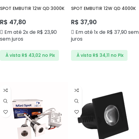
SPOT EMBUTIR 12W QD 3000K
SPOT EMBUTIR 12W QD 4000K
BLUE
AVANT
R$
47,80
R$
37,90
Em até 2x de
R$
23,90
Em até 1x de
R$
37,90
sem
sem juros
juros
À vista
R$
43,02
no Pix
À vista
R$
34,11
no Pix
ADICIONAR AO CARRINHO
ADICIONAR AO CARRINHO