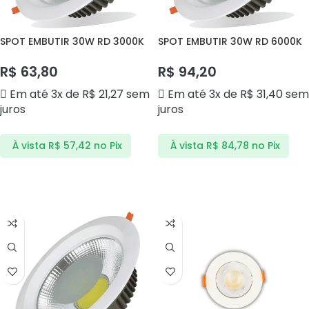
SPOT EMBUTIR 30W RD 3000K
SPOT EMBUTIR 30W RD 6000K
COB MTXTD30WBQ MTX
COB DS1301F DELIS
R$
63,80
R$
94,20
Em até 3x de
R$
21,27
sem
Em até 3x de
R$
31,40
sem
juros
juros
À vista
R$
57,42
no Pix
À vista
R$
84,78
no Pix
ADICIONAR AO CARRINHO
ADICIONAR AO CARRINHO