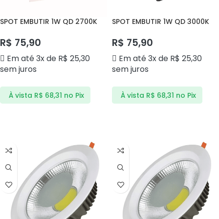
SPOT EMBUTIR 1W QD 2700K
SPOT EMBUTIR 1W QD 3000K
DS4013 DELIS
PRETO DS4014 DELIS
R$
75,90
R$
75,90
Em até 3x de
R$
25,30
Em até 3x de
R$
25,30
sem juros
sem juros
À vista
R$
68,31
no Pix
À vista
R$
68,31
no Pix
ADICIONAR AO CARRINHO
ADICIONAR AO CARRINHO