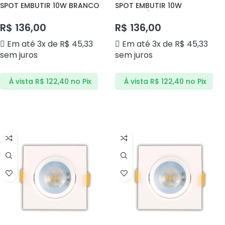
SPOT EMBUTIR 10W BRANCO
SPOT EMBUTIR 10W
3000K NEO DS4086 DELIS
BRANCO/PRETO 3000K NEO
DS4087 DELIS
R$
136,00
R$
136,00
Em até 3x de
R$
45,33
Em até 3x de
R$
45,33
sem juros
sem juros
À vista
R$
122,40
no Pix
À vista
R$
122,40
no Pix
ADICIONAR AO CARRINHO
ADICIONAR AO CARRINHO