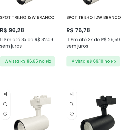
SPOT TRILHO 12W BRANCO
SPOT TRILHO 12W BRANCO
3000K DS7124 DELIS
4000K DS7129 DELIS
R$
96,28
R$
76,78
Em até 3x de
R$
32,09
Em até 3x de
R$
25,59
sem juros
sem juros
À vista
R$
86,65
no Pix
À vista
R$
69,10
no Pix
ADICIONAR AO CARRINHO
ADICIONAR AO CARRINHO