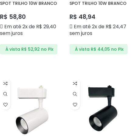
SPOT TRILHO 10W BRANCO
SPOT TRILHO 10W BRANCO
3000K DS7100 DELIS
4000K DS7102 DELIS
R$
58,80
R$
48,94
Em até 2x de
R$
29,40
Em até 2x de
R$
24,47
sem juros
sem juros
À vista
R$
52,92
no Pix
À vista
R$
44,05
no Pix
ADICIONAR AO CARRINHO
ADICIONAR AO CARRINHO