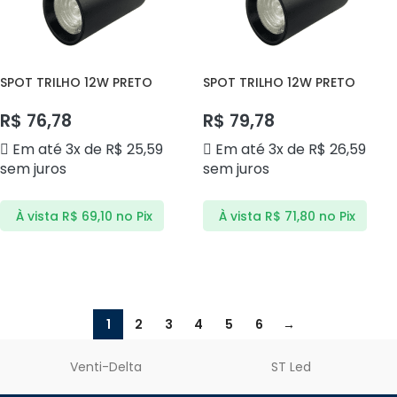
SPOT TRILHO 12W PRETO
SPOT TRILHO 12W PRETO
4000K DS7128 DELIS
6000K DS7127 DELIS
R$
76,78
R$
79,78
Em até 3x de
R$
25,59
Em até 3x de
R$
26,59
sem juros
sem juros
À vista
R$
69,10
no Pix
À vista
R$
71,80
no Pix
ADICIONAR AO CARRINHO
ADICIONAR AO CARRINHO
1
2
3
4
5
6
→
Venti-Delta
ST Led