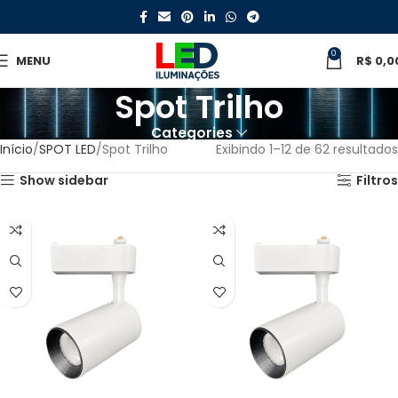
0
MENU
R$
0,0
Spot Trilho
Categories
Início
SPOT LED
Spot Trilho
Exibindo 1–12 de 62 resultados
Show sidebar
Filtros