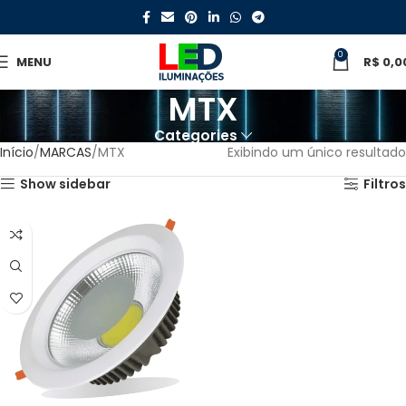
0
MENU
R$
0,0
MTX
Categories
Início
MARCAS
MTX
Exibindo um único resultado
Show sidebar
Filtros