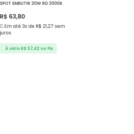
SPOT EMBUTIR 30W RD 3000K
COB MTXTD30WBQ MTX
R$
63,80
Em até 3x de
R$
21,27
sem
juros
À vista
R$
57,42
no Pix
ADICIONAR AO CARRINHO