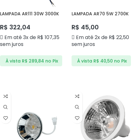
LAMPADA AR111 30W 3000K
LAMPADA AR70 5W 2700K
MOD DS4230 DELIS
MODULO DS4050 DELIS
R$
322,04
R$
45,00
Em até 3x de
R$
107,35
Em até 2x de
R$
22,50
sem juros
sem juros
À vista
R$
289,84
no Pix
À vista
R$
40,50
no Pix
ADICIONAR AO CARRINHO
ADICIONAR AO CARRINHO