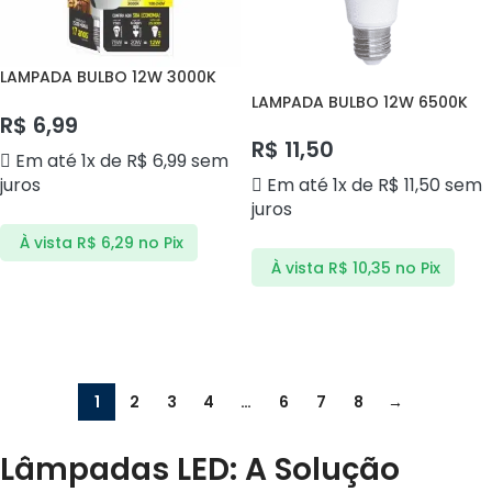
LAMPADA BULBO 12W 3000K
E27 G-LIGHT
LAMPADA BULBO 12W 6500K
R$
6,99
LL1189 LED BEE
R$
11,50
Em até 1x de
R$
6,99
sem
juros
Em até 1x de
R$
11,50
sem
juros
À vista
R$
6,29
no Pix
À vista
R$
10,35
no Pix
ADICIONAR AO CARRINHO
ADICIONAR AO CARRINHO
1
2
3
4
…
6
7
8
→
Lâmpadas LED: A Solução