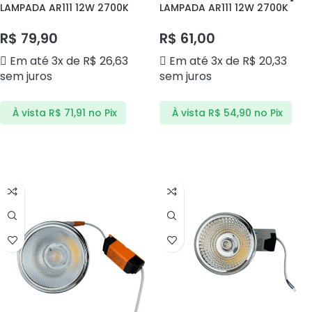
LAMPADA AR111 12W 2700K
LAMPADA AR111 12W 2700K
GU10 1493 GALAXY
MOD DS4120 DELIS
R$
79,90
R$
61,00
Em até 3x de
R$
26,63
Em até 3x de
R$
20,33
sem juros
sem juros
À vista
R$
71,91
no Pix
À vista
R$
54,90
no Pix
ADICIONAR AO CARRINHO
ADICIONAR AO CARRINHO