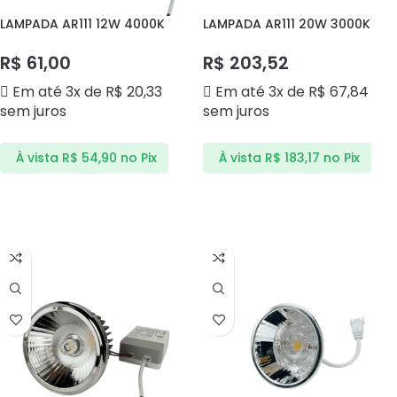
LAMPADA AR111 12W 4000K
LAMPADA AR111 20W 3000K
MOD DS4124 DELIS
MOD DS4220 DELIS
R$
61,00
R$
203,52
Em até 3x de
R$
20,33
Em até 3x de
R$
67,84
sem juros
sem juros
À vista
R$
54,90
no Pix
À vista
R$
183,17
no Pix
ADICIONAR AO CARRINHO
ADICIONAR AO CARRINHO