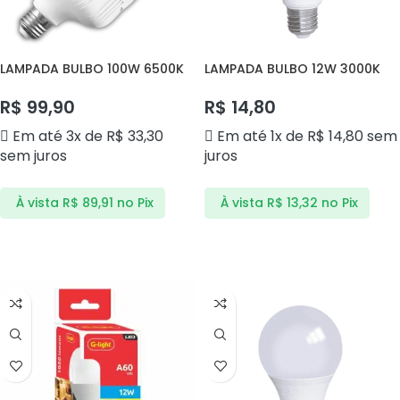
LAMPADA BULBO 100W 6500K
LAMPADA BULBO 12W 3000K
AVANT
AVANT
R$
99,90
R$
14,80
Em até 3x de
R$
33,30
Em até 1x de
R$
14,80
sem
sem juros
juros
À vista
R$
89,91
no Pix
À vista
R$
13,32
no Pix
ADICIONAR AO CARRINHO
ADICIONAR AO CARRINHO