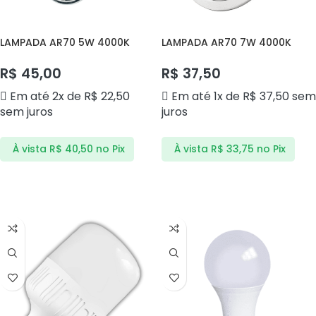
LAMPADA AR70 5W 4000K
LAMPADA AR70 7W 4000K
MODULO DS4049 DELIS
GU10 1026 NISSILIGHT
R$
45,00
R$
37,50
Em até 2x de
R$
22,50
Em até 1x de
R$
37,50
sem
sem juros
juros
À vista
R$
40,50
no Pix
À vista
R$
33,75
no Pix
ADICIONAR AO CARRINHO
ADICIONAR AO CARRINHO