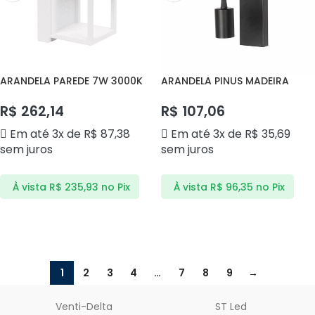
ARANDELA PAREDE 7W 3000K
ARANDELA PINUS MADEIRA
DS9826 DELIS
DS2360 DELIS
R$
262,14
R$
107,06
Em até 3x de
R$
87,38
Em até 3x de
R$
35,69
sem juros
sem juros
À vista
R$
235,93
no Pix
À vista
R$
96,35
no Pix
ADICIONAR AO CARRINHO
ADICIONAR AO CARRINHO
1
2
3
4
…
7
8
9
→
Venti-Delta
ST Led