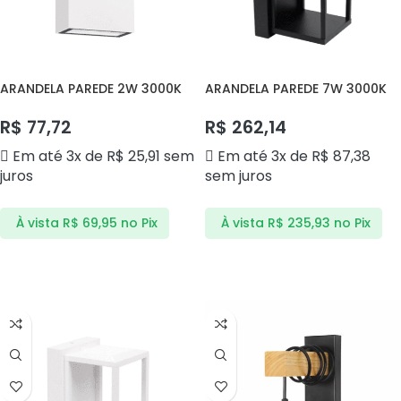
ARANDELA PAREDE 2W 3000K
ARANDELA PAREDE 7W 3000K
DS9831 DELIS
DS9825 DELIS
R$
77,72
R$
262,14
Em até 3x de
R$
25,91
sem
Em até 3x de
R$
87,38
juros
sem juros
À vista
R$
69,95
no Pix
À vista
R$
235,93
no Pix
ADICIONAR AO CARRINHO
ADICIONAR AO CARRINHO