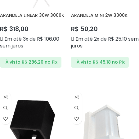
ARANDELA LINEAR 30W 3000K
ARANDELA MINI 2W 3000K
DS8251 LUCLAIR
DS9860 DELIS
R$
318,00
R$
50,20
Em até 3x de
R$
106,00
Em até 2x de
R$
25,10
sem
sem juros
juros
À vista
R$
286,20
no Pix
À vista
R$
45,18
no Pix
ADICIONAR AO CARRINHO
ADICIONAR AO CARRINHO