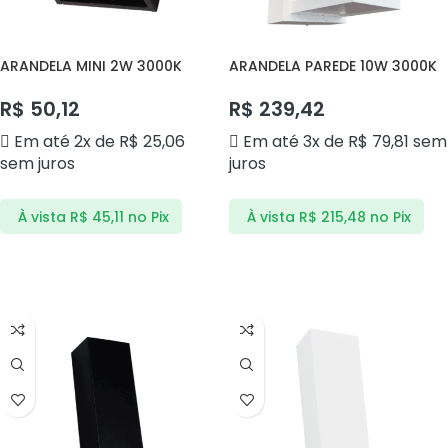
ARANDELA MINI 2W 3000K
ARANDELA PAREDE 10W 3000K
DS9861 DELIS
DS9822 DELIS
R$
50,12
R$
239,42
Em até 2x de
R$
25,06
Em até 3x de
R$
79,81
sem
sem juros
juros
À vista
R$
45,11
no Pix
À vista
R$
215,48
no Pix
ADICIONAR AO CARRINHO
ADICIONAR AO CARRINHO