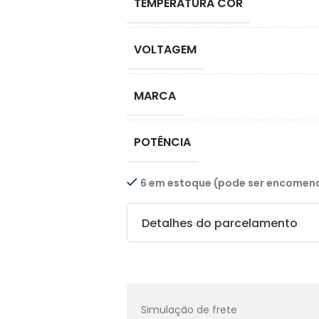
TEMPERATURA COR
VOLTAGEM
MARCA
POTÊNCIA
6 em estoque (pode ser encome
Detalhes do parcelamento
Transferências:
Pix:
R$
76,32
Aprovação imediata
Simulação de frete