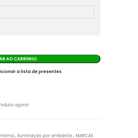
rá os detalhes para realizar o pagamento.
AR AO CARRINHO
icionar a lista de presentes
roduto agora!
R$
84,80
interna
,
Iluminação por ambiente
,
MARCAS