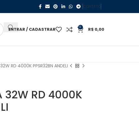
CONTATO
0
ENTRAR / CADASTRAR
R$
0,00
 32W RD 4000K PPSR32BN ANDELI
A 32W RD 4000K
LI