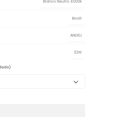
Branco Neutro 4000k
Bivolt
ANDELI
32W
ndado)