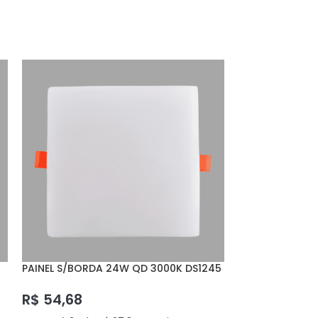
PAINEL S/BORDA 24W QD 3000K DS1245
PENDENTE COB 
DELIS
R$
910,52
R$
54,68