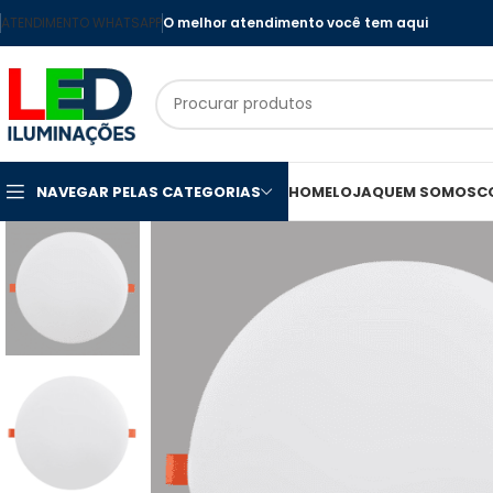
ATENDIMENTO WHATSAPP
O melhor atendimento você tem aqui
NAVEGAR PELAS CATEGORIAS
HOME
LOJA
QUEM SOMOS
C