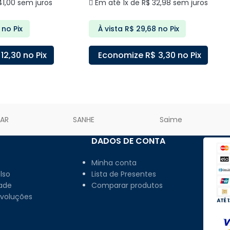
1,00
sem juros
Em até 1x de
R$
32,98
sem juros
no Pix
À vista
R$
29,68
no Pix
12,30
no Pix
Economize
R$
3,30
no Pix
ARRINHO
ADICIONAR AO CARRINHO
LAR
SANHE
Saime
DADOS DE CONTA
Minha conta
lso
Lista de Presentes
dade
Comparar produtos
evoluções