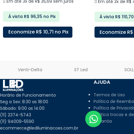
Em até 3x de
R$
35,69
sem juros
Em até 3x de
R$
4
À vista
R$
96,35
no Pix
À vista
R$
110,70
Economize
R$
10,71
no Pix
Economize
R$
ADICIONAR AO CARRINHO
ADICIONAR AO C
Venti-Delta
ST Led
SOL
AJUDA
Termos de Uso
Horário de Funcionamento
Política de Reembo
Seg a Sex: 8:30 as 18:00
Política de Privaci
Sábado: 9:00 as 14:00
Política trocas e d
(11) 2374-5743
Garantia
(11) 94009-5590
ecommerce@lediluminacoes.com.br