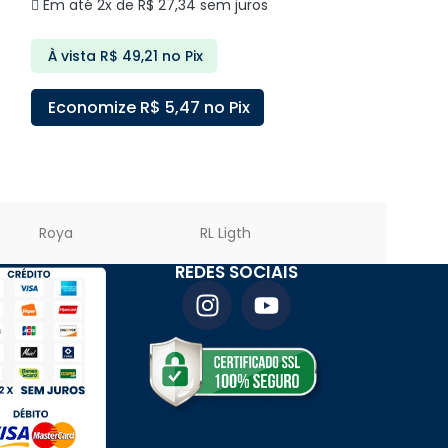
Em até 3x de
Em até 2x de
R$
27,34
sem juros
À vista
R$
81
À vista
R$
49,21
no Pix
Economize
Economize
R$
5,47
no Pix
ADICIONAR A
ADICIONAR AO CARRINHO
Roya
RL Ligth
PREMIER LED
REDES SOCIAIS