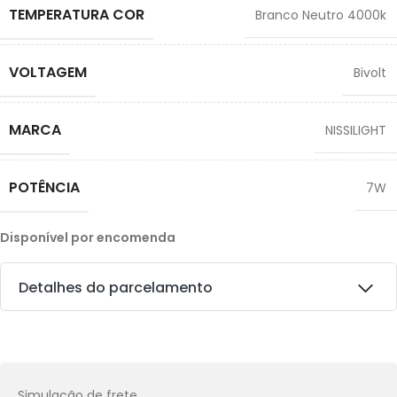
TEMPERATURA COR
Branco Neutro 4000k
VOLTAGEM
Bivolt
MARCA
NISSILIGHT
POTÊNCIA
7W
Disponível por encomenda
Detalhes do parcelamento
Transferências:
Pix:
R$
33,75
Aprovação imediata
Simulação de frete