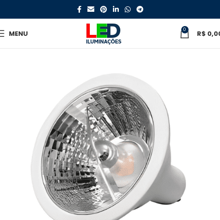
0
MENU
R$
0,0