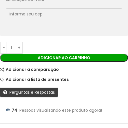
Economize
R$
3,75
no Pix
Cobranças:
Boleto bancário:
R$
37,50
Ao finalizar sua compra você receberá os detalhes para
realizar o pagamento.
ADICIONAR AO CARRINHO
Adicionar a comparação
Adicionar a lista de presentes
Perguntas e Respostas
74
Pessoas visualizando este produto agora!
Parcelas:
1X DE
R$
37,50
SEM