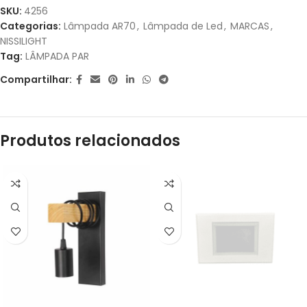
R$
37,50
SKU:
4256
JUROS
Categorias:
Lâmpada AR70
,
Lâmpada de Led
,
MARCAS
,
NISSILIGHT
Tag:
LÂMPADA PAR
Compartilhar:
Produtos relacionados