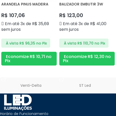
ARANDELA PINUS MADEIRA
BALIZADOR EMBUTIR 3W
DS2360 DELIS
3000K DS9840 DELIS
R$
107,06
R$
123,00
Em até 3x de
R$
35,69
Em até 3x de
R$
41,00
sem juros
sem juros
À vista
R$
96,35
no Pix
À vista
R$
110,70
no Pix
Economize
R$
10,71
no
Economize
R$
12,30
no
Pix
Pix
ADICIONAR AO CARRINHO
ADICIONAR AO CARRINHO
Venti-Delta
ST Led
Horário de Funcionamento