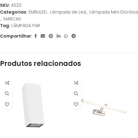
1X DE
R$
7,20
SEM
R$
7,20
SKU:
4523
JUROS
Categorias:
EMBULED
,
Lâmpada de Led
,
Lâmpada Mini Dicróica
,
MARCAS
Tag:
LÂMPADA PAR
Compartilhar:
Produtos relacionados