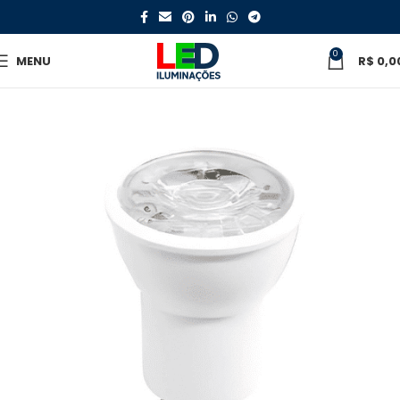
0
MENU
R$
0,0