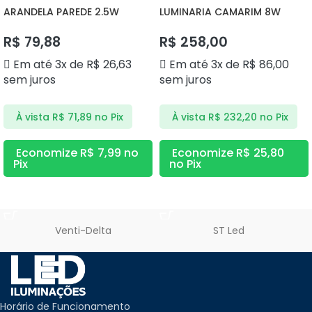
ARANDELA PAREDE 2.5W
LUMINARIA CAMARIM 8W
3000K DS9839 DELIS
4000K DS9854 DELIS
R$
79,88
R$
258,00
Em até 3x de
R$
26,63
Em até 3x de
R$
86,00
sem juros
sem juros
À vista
R$
71,89
no Pix
À vista
R$
232,20
no Pix
Economize
R$
7,99
no
Economize
R$
25,80
Pix
no Pix
ADICIONAR AO CARRINHO
ADICIONAR AO CARRINHO
Venti-Delta
ST Led
Horário de Funcionamento