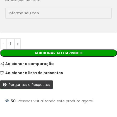
Economize
R$
0,72
no Pix
Cobranças:
Boleto bancário:
R$
7,20
Ao finalizar sua compra você receberá os detalhes para
realizar o pagamento.
ADICIONAR AO CARRINHO
Adicionar a comparação
Adicionar a lista de presentes
Perguntas e Respostas
50
Pessoas visualizando este produto agora!
Parcelas: