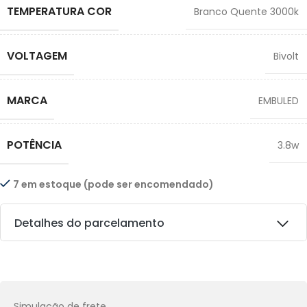
TEMPERATURA COR
Branco Quente 3000k
VOLTAGEM
Bivolt
MARCA
EMBULED
POTÊNCIA
3.8w
7 em estoque (pode ser encomendado)
Detalhes do parcelamento
Transferências:
Pix:
R$
6,48
Aprovação imediata
Simulação de frete