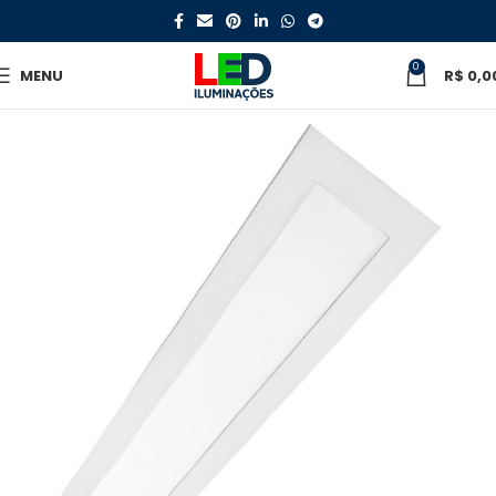
0
MENU
R$
0,0