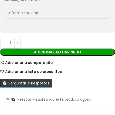
Economize
R$
26,90
no Pix
Cobranças:
Boleto bancário:
R$
269,00
Ao finalizar sua compra você receberá os detalhes para
realizar o pagamento.
ADICIONAR AO CARRINHO
Adicionar a comparação
Adicionar a lista de presentes
Perguntas e Respostas
42
Pessoas visualizando este produto agora!
Parcelas: