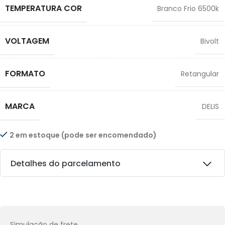
TEMPERATURA COR
Branco Frio 6500k
VOLTAGEM
Bivolt
FORMATO
Retangular
MARCA
DELIS
2 em estoque (pode ser encomendado)
Detalhes do parcelamento
Transferências:
Pix:
R$
242,10
Aprovação imediata
Simulação de frete