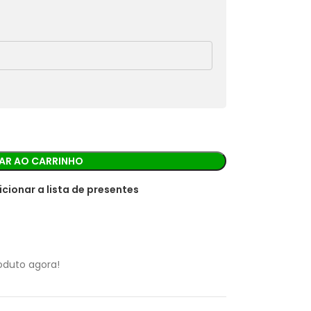
rá os detalhes para realizar o pagamento.
AR AO CARRINHO
icionar a lista de presentes
oduto agora!