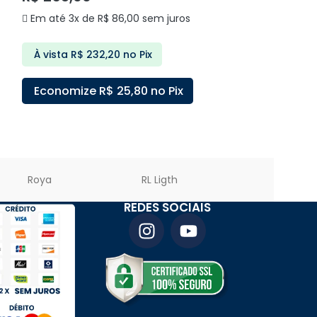
Em até 3x de
Em até 3x de
R$
86,00
sem juros
À vista
R$
73
À vista
R$
232,20
no Pix
Economize
Economize
R$
25,80
no Pix
ADICIONAR A
ADICIONAR AO CARRINHO
Roya
RL Ligth
PREMIER LED
REDES SOCIAIS