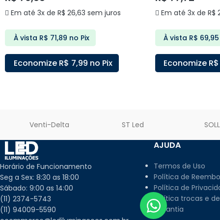
Em até 3x de
R$
26,63
sem juros
Em até 3x de
R$
2
À vista
R$
71,89
no Pix
À vista
R$
69,95
Economize
R$
7,99
no Pix
Economize
R$
ADICIONAR AO CARRINHO
ADICIONAR AO C
Venti-Delta
ST Led
SOL
AJUDA
Termos de Uso
Horário de Funcionamento
Política de Reembo
Seg a Sex: 8:30 as 18:00
Política de Privaci
Sábado: 9:00 as 14:00
Política trocas e d
(11) 2374-5743
Garantia
(11) 94009-5590