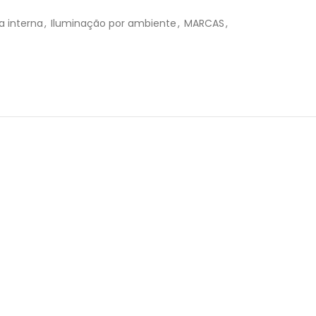
R$
67,80
a interna
,
Iluminação por ambiente
,
MARCAS
,
R$
67,80
R$
67,80