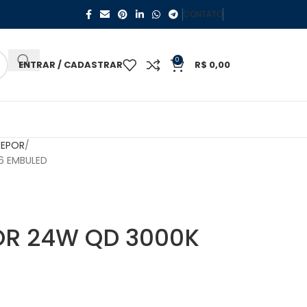
CONTATO
0
ENTRAR / CADASTRAR
R$
0,00
REPOR
6 EMBULED
OR 24W QD 3000K
D