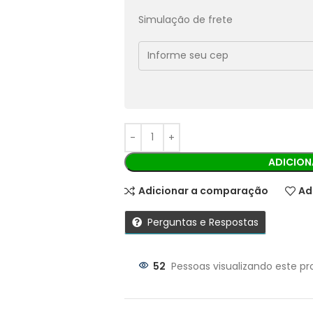
Pix:
R$
61,02
Aprovação imediata
Simulação de frete
Economize
R$
6,78
no Pix
Cobranças:
Boleto bancário:
R$
67,80
Ao finalizar sua compra você recebe
ADICION
Adicionar a comparação
Ad
Perguntas e Respostas
52
Pessoas visualizando este pr
Parcelas: