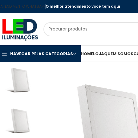
ATENDIMENTO WHATSAPP
O melhor atendimento você tem aqui
NAVEGAR PELAS CATEGORIAS
HOME
LOJA
QUEM SOMOS
C