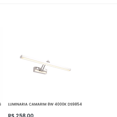
S
LUMINARIA CAMARIM 8W 4000K DS9854
LUMINARIA MESA
DELIS
R$
82,20
R$
258,00