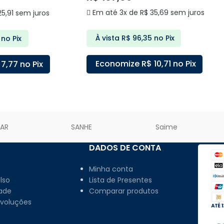
Em até 3x de
R$
35,69
sem juros
5,91
sem juros
À vista
R$
96,35
no Pix
no Pix
Economize
R$
10,71
no Pix
7,77
no Pix
ADICIONAR AO CARRINHO
ARRINHO
LAR
SANHE
Saime
DADOS DE CONTA
Minha conta
lso
Lista de Presentes
dade
Comparar produtos
evoluções