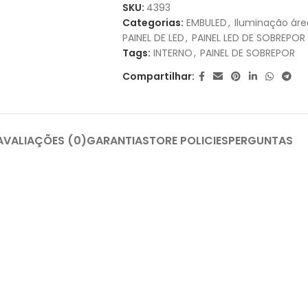
1X DE
R$
67,80
SEM JUROS
SKU:
4393
Categorias:
EMBULED
,
Iluminação áre
2X DE
R$
33,90
SEM JUROS
PAINEL DE LED
,
PAINEL LED DE SOBREPOR
Tags:
INTERNO
,
PAINEL DE SOBREPOR
3X DE
R$
22,60
SEM JUROS
Compartilhar:
AVALIAÇÕES (0)
GARANTIA
STORE POLICIES
PERGUNTAS