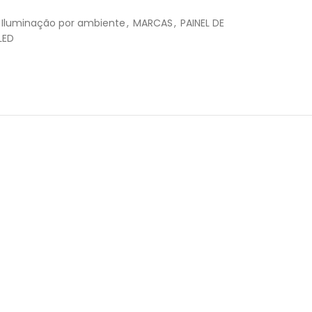
R$
49,90
Iluminação por ambiente
,
MARCAS
,
PAINEL DE
R$
49,90
LED