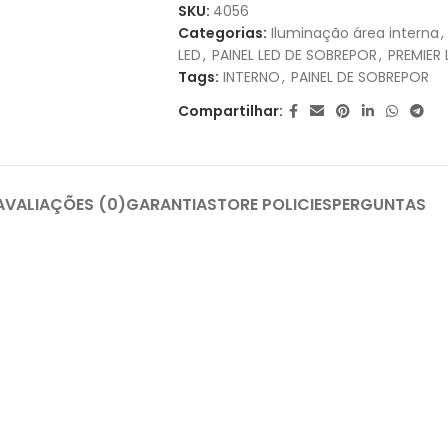
1X DE
R$
49,90
SEM JUROS
SKU:
4056
Categorias:
Iluminação área interna
,
2X DE
R$
24,95
SEM JUROS
LED
,
PAINEL LED DE SOBREPOR
,
PREMIER 
Tags:
INTERNO
,
PAINEL DE SOBREPOR
Compartilhar:
AVALIAÇÕES (0)
GARANTIA
STORE POLICIES
PERGUNTAS