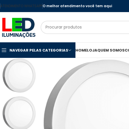
ATENDIMENTO WHATSAPP
O melhor atendimento você tem aqui
NAVEGAR PELAS CATEGORIAS
HOME
LOJA
QUEM SOMOS
C