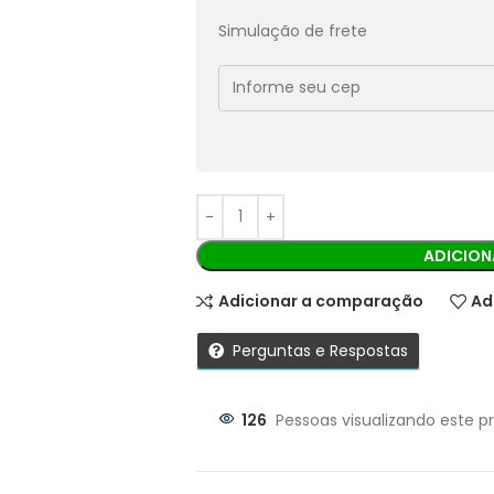
Pix:
R$
44,91
Aprovação imediata
Simulação de frete
Economize
R$
4,99
no Pix
Cobranças:
Boleto bancário:
R$
49,90
Ao finalizar sua compra você recebe
ADICION
Adicionar a comparação
Ad
Perguntas e Respostas
126
Pessoas visualizando este p
Parcelas: