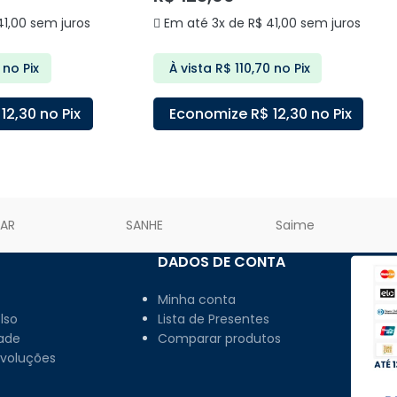
1,00
sem juros
Em até 3x de
R$
41,00
sem juros
no Pix
À vista
R$
110,70
no Pix
12,30
no Pix
Economize
R$
12,30
no Pix
ARRINHO
ADICIONAR AO CARRINHO
LAR
SANHE
Saime
DADOS DE CONTA
Minha conta
lso
Lista de Presentes
dade
Comparar produtos
evoluções