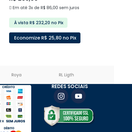
Em até 3x de
R$
86,00
sem juros
Em até 1x de
R
À vista
R$
232,20
no Pix
À vista
R$
29
Economize
R$
25,80
no Pix
Economize
ADICIONAR AO CARRINHO
ADICIONAR A
Roya
RL Ligth
PREMIER LED
REDES SOCIAIS