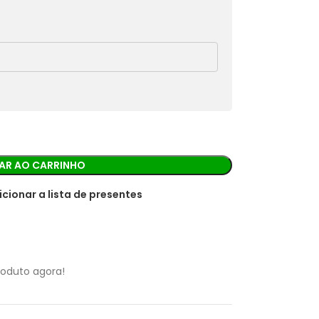
rá os detalhes para realizar o pagamento.
AR AO CARRINHO
icionar a lista de presentes
roduto agora!