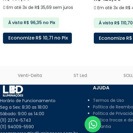
Em até 3x de
R$
35,69
sem juros
Em até 3x de
R$
4
À vista
R$
96,35
no Pix
À vista
R$
110,70
Economize
R$
10,71
no Pix
Economize
R$
ADICIONAR AO CARRINHO
ADICIONAR AO C
Venti-Delta
ST Led
SOL
AJUDA
Termos de Uso
Horário de Funcionamento
Política de Reembo
Seg a Sex: 8:30 as 18:00
Política de Privaci
Sábado: 9:00 as 14:00
Política trocas e d
(11) 2374-5743
Garantia
(11) 94009-5590