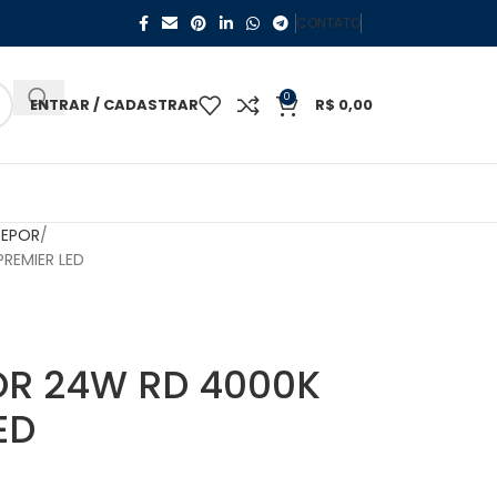
CONTATO
0
ENTRAR / CADASTRAR
R$
0,00
REPOR
REMIER LED
OR 24W RD 4000K
ED