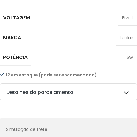
VOLTAGEM
Bivolt
MARCA
Luclair
POTÊNCIA
5W
12 em estoque (pode ser encomendado)
Detalhes do parcelamento
Transferências:
Pix:
R$
224,10
Aprovação imediata
Simulação de frete
Economize
R$
24,90
no Pix