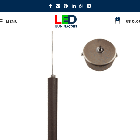
0
MENU
R$
0,0