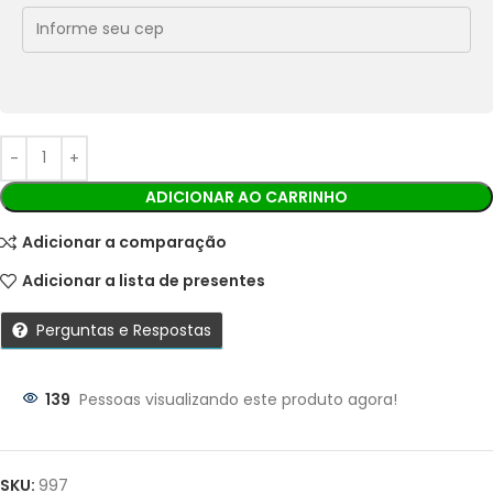
Cobranças:
Boleto bancário:
R$
249,00
Ao finalizar sua compra você receberá os detalhes para
realizar o pagamento.
ADICIONAR AO CARRINHO
Adicionar a comparação
Adicionar a lista de presentes
Perguntas e Respostas
139
Pessoas visualizando este produto agora!
Parcelas:
1X DE
R$
249,00
SEM
R$
249,00
SKU:
997
JUROS