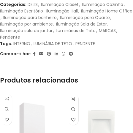
Categorias:
DELIS
,
Iluminação Closet
,
Iluminação Cozinha
,
Iluminação Escritório
,
Iluminação Hall
,
Iluminação Home Office
2X DE
R$
124,50
SEM
R$
249,00
,
Iluminação para banheiro
,
Iluminação para Quarto
,
JUROS
Iluminação por ambiente
,
Iluminação Sala de Estar
,
Iluminação sala de jantar
,
Luminárias de Teto
,
MARCAS
,
3X DE
R$
83,00
SEM
R$
249,00
Pendente
JUROS
Tags:
INTERNO
,
LUMINÁRIA DE TETO
,
PENDENTE
4X DE
R$
65,39
COM
Compartilhar:
R$
261,56
JUROS
5X DE
R$
52,83
COM
R$
264,15
Produtos relacionados
JUROS
6X DE
R$
44,45
COM
R$
266,70
JUROS
7X DE
R$
38,47
COM
R$
269,29
JUROS
8X DE
R$
33,99
COM