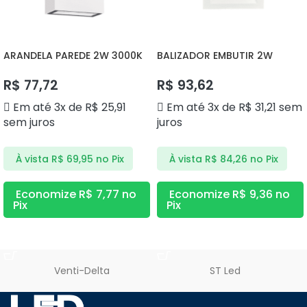
R$
271,92
JUROS
9X DE
R$
30,51
COM
R$
274,59
ARANDELA PAREDE 2W 3000K
BALIZADOR EMBUTIR 2W
JUROS
DS9831 DELIS
3000K DS9812 DELIS
R$
77,72
R$
93,62
10X DE
R$
27,72
COM
R$
277,20
JUROS
Em até 3x de
R$
25,91
Em até 3x de
R$
31,21
sem
sem juros
juros
11X DE
R$
25,44
COM
R$
279,84
JUROS
À vista
R$
69,95
no Pix
À vista
R$
84,26
no Pix
12X DE
R$
23,55
COM
R$
282,60
Economize
R$
7,77
no
Economize
R$
9,36
no
JUROS
Pix
Pix
ADICIONAR AO CARRINHO
ADICIONAR AO CARRINHO
Venti-Delta
ST Led