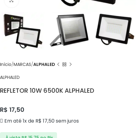
Click to enlarge
Início
MARCAS
ALPHALED
ALPHALED
REFLETOR 10W 6500K ALPHALED
R$
17,50
Em até 1x de
R$
17,50
sem juros
À vista
R$
15,75
no Pix