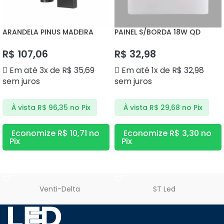
ARANDELA PINUS MADEIRA
PAINEL S/BORDA 18W QD
DS2360 DELIS
3000K DS1186 DELIS
R$
107,06
R$
32,98
Em até 3x de
R$
35,69
Em até 1x de
R$
32,98
sem juros
sem juros
À vista
R$
96,35
no Pix
À vista
R$
29,68
no Pix
Economize
R$
10,71
no
Economize
R$
3,30
no
Pix
Pix
ADICIONAR AO CARRINHO
ADICIONAR AO CARRINHO
Venti-Delta
ST Led