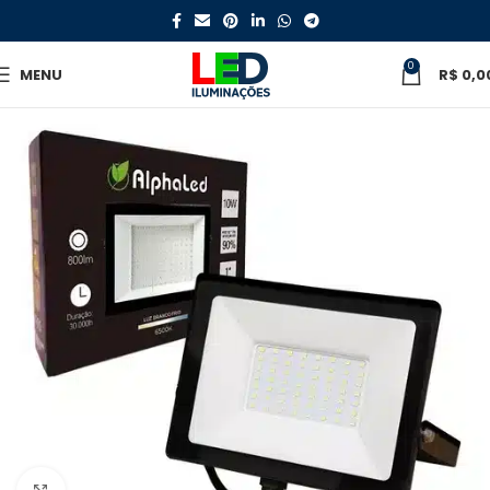
0
MENU
R$
0,0