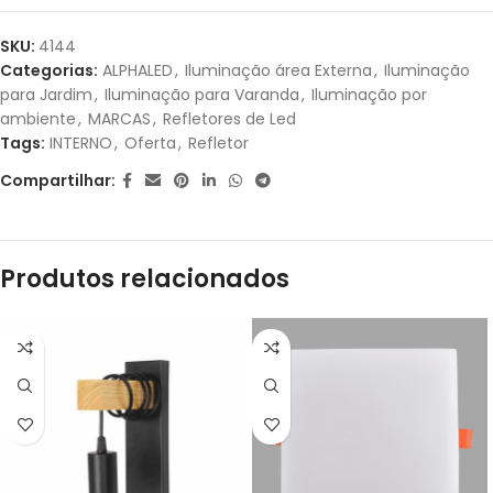
1X DE
R$
17,50
SEM
R$
17,50
SKU:
4144
JUROS
Categorias:
ALPHALED
,
Iluminação área Externa
,
Iluminação
para Jardim
,
Iluminação para Varanda
,
Iluminação por
ambiente
,
MARCAS
,
Refletores de Led
Tags:
INTERNO
,
Oferta
,
Refletor
Compartilhar:
Produtos relacionados