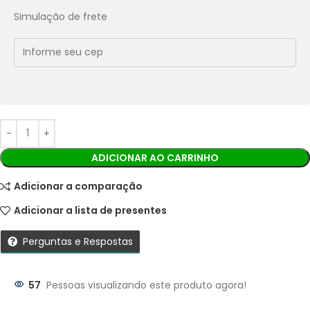
Pix:
R$
15,75
Aprovação imediata
Simulação de frete
Economize
R$
1,75
no Pix
Cobranças:
Boleto bancário:
R$
17,50
Ao finalizar sua compra você receberá os detalhes para
realizar o pagamento.
ADICIONAR AO CARRINHO
Adicionar a comparação
Adicionar a lista de presentes
Perguntas e Respostas
57
Pessoas visualizando este produto agora!
Parcelas: