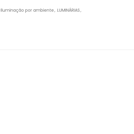
R$
41,80
Iluminação por ambiente
,
LUMINÁRIAS
,
R$
41,80