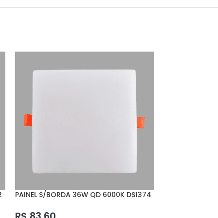
2
PAINEL S/BORDA 36W QD 6000K DS1374
PENDENTE COB 
DELIS
R$
910,52
R$
83,60