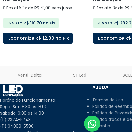
Em até 3x de
R$
41,00
sem juros
Em até 3x de
R$
8
À vista
R$
110,70
no Pix
À vista
R$
232,2
Economize
R$
12,30
no Pix
Economize
R$
ADICIONAR AO CARRINHO
ADICIONAR AO C
Venti-Delta
ST Led
SOL
AJUDA
Termos de Uso
Horário de Funcionamento
Política de Reembo
Seg a Sex: 8:30 as 18:00
Política de Privaci
Sábado: 9:00 as 14:00
Política trocas e d
(11) 2374-5743
Garantia
(11) 94009-5590