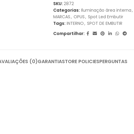
1X DE
R$
41,80
SEM JUROS
SKU:
2872
Categorias:
Iluminação área interna
,
2X DE
R$
20,90
SEM JUROS
MARCAS
,
OPUS
,
Spot Led Embutir
Tags:
INTERNO
,
SPOT DE EMBUTIR
Compartilhar:
AVALIAÇÕES (0)
GARANTIA
STORE POLICIES
PERGUNTAS