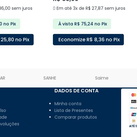
6,00
sem juros
Em até 3x de
R$
27,87
sem juros
0
no Pix
À vista
R$
75,24
no Pix
25,80
no Pix
Economize
R$
8,36
no Pix
ARRINHO
ADICIONAR AO CARRINHO
LAR
SANHE
Saime
DADOS DE CONTA
Minha conta
lso
Lista de Presentes
dade
Comparar produtos
evoluções