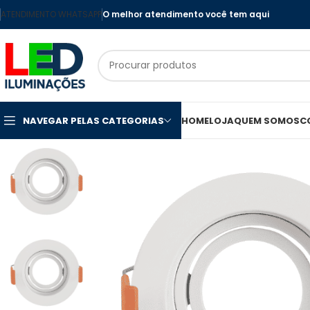
ATENDIMENTO WHATSAPP
O melhor atendimento você tem aqui
NAVEGAR PELAS CATEGORIAS
HOME
LOJA
QUEM SOMOS
C