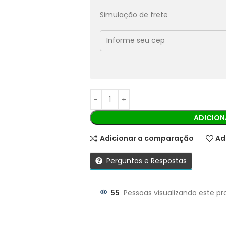
Pix:
R$
37,62
Aprovação imediata
Simulação de frete
Economize
R$
4,18
no Pix
Cobranças:
Boleto bancário:
R$
41,80
Ao finalizar sua compra você recebe
ADICION
Adicionar a comparação
Ad
Perguntas e Respostas
55
Pessoas visualizando este pr
Parcelas: