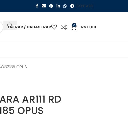
CONTATO
0
ENTRAR / CADASTRAR
R$
0,00
ECO82185 OPUS
ARA AR111 RD
185 OPUS