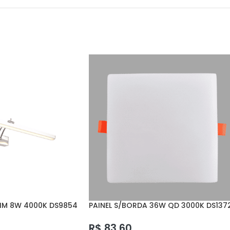
IM 8W 4000K DS9854
PAINEL S/BORDA 36W QD 3000K DS137
DELIS
R$
83,60