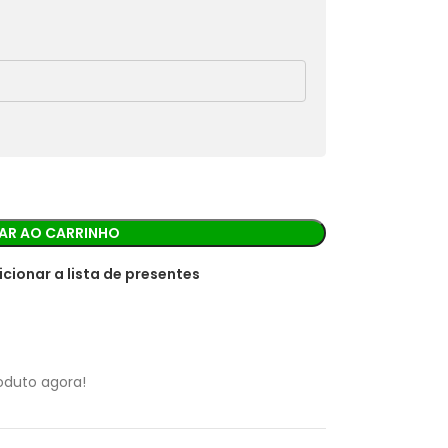
rá os detalhes para realizar o pagamento.
AR AO CARRINHO
icionar a lista de presentes
oduto agora!