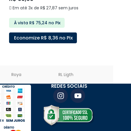
Em até 3x de
Em até 3x de
R$
27,87
sem juros
À vista
R$
81
À vista
R$
75,24
no Pix
Economize
Economize
R$
8,36
no Pix
ADICIONAR A
ADICIONAR AO CARRINHO
Roya
RL Ligth
PREMIER LED
REDES SOCIAIS