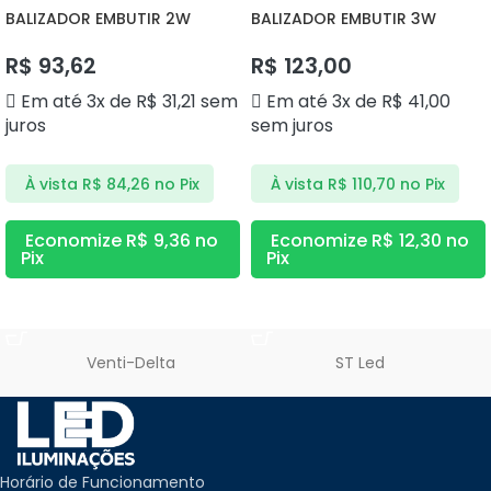
BALIZADOR EMBUTIR 2W
BALIZADOR EMBUTIR 3W
3000K DS9812 DELIS
3000K DS9840 DELIS
R$
93,62
R$
123,00
Em até 3x de
R$
31,21
sem
Em até 3x de
R$
41,00
juros
sem juros
À vista
R$
84,26
no Pix
À vista
R$
110,70
no Pix
Economize
R$
9,36
no
Economize
R$
12,30
no
Pix
Pix
ADICIONAR AO CARRINHO
ADICIONAR AO CARRINHO
Venti-Delta
ST Led
Horário de Funcionamento