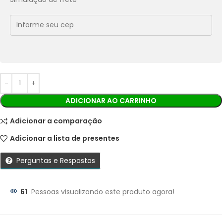
Economize
R$
1,75
no Pix
Cobranças:
Boleto bancário:
R$
17,53
Ao finalizar sua compra você receberá os detalhes para
realizar o pagamento.
ADICIONAR AO CARRINHO
Adicionar a comparação
Adicionar a lista de presentes
Perguntas e Respostas
61
Pessoas visualizando este produto agora!
Parcelas: