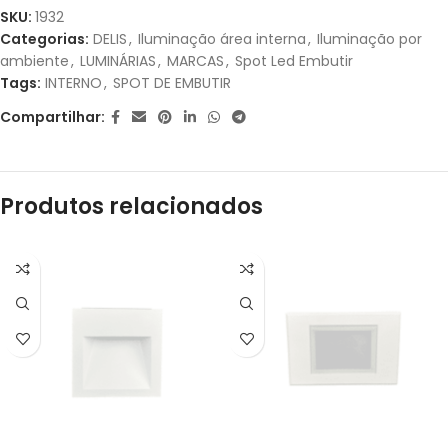
1X DE
R$
17,53
SEM
R$
17,53
SKU:
1932
JUROS
Categorias:
DELIS
,
Iluminação área interna
,
Iluminação por
ambiente
,
LUMINÁRIAS
,
MARCAS
,
Spot Led Embutir
Tags:
INTERNO
,
SPOT DE EMBUTIR
Compartilhar:
Produtos relacionados