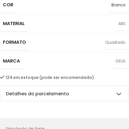
COR
Branco
MATERIAL
ABS
FORMATO
Quadrado
MARCA
DELIS
124 em estoque (pode ser encomendado)
Detalhes do parcelamento
Transferências:
Pix:
R$
15,78
Aprovação imediata
Simulação de frete