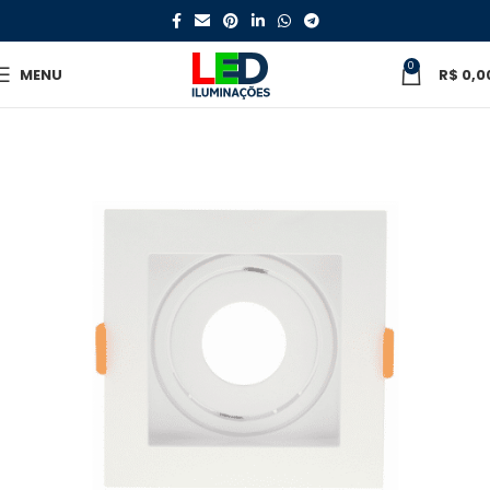
0
MENU
R$
0,0