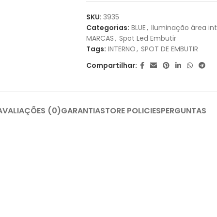
1X DE
R$
11,90
SEM JUROS
SKU:
3935
Categorias:
BLUE
,
Iluminação área in
MARCAS
,
Spot Led Embutir
Tags:
INTERNO
,
SPOT DE EMBUTIR
Compartilhar:
AVALIAÇÕES (0)
GARANTIA
STORE POLICIES
PERGUNTAS