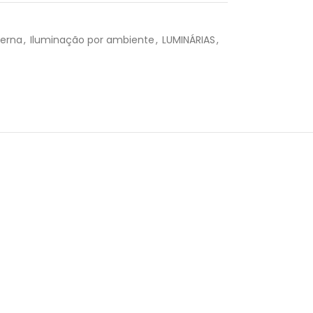
R$
11,90
terna
,
Iluminação por ambiente
,
LUMINÁRIAS
,