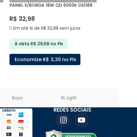
PAINEL S/BORDA 18W QD 6000K DS1188
PAINEL S/BORD
DELIS
DELIS
R$
32,98
R$
83,60
Em até 1x de
R$
32,98
sem juros
Em até 3x de
À vista
R$
29,68
no Pix
À vista
R$
75
Economize
R$
3,30
no Pix
Economize
ADICIONAR AO CARRINHO
ADICIONAR A
Roya
RL Ligth
PREMIER LED
REDES SOCIAIS