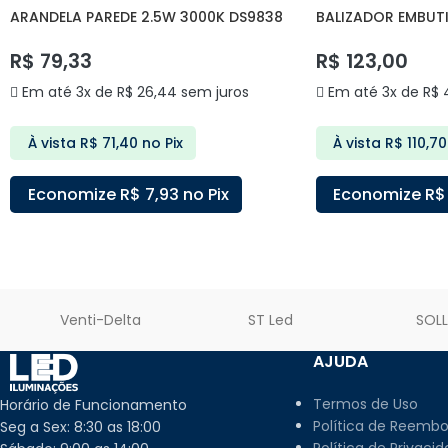
ARANDELA PAREDE 2.5W 3000K DS9838
BALIZADOR EMBUT
DELIS
DELIS
R$
79,33
R$
123,00
Em até 3x de
R$
26,44
sem juros
Em até 3x de
R$
4
À vista
R$
71,40
no Pix
À vista
R$
110,70
Economize
R$
7,93
no Pix
Economize
R$
ADICIONAR AO CARRINHO
ADICIONAR AO C
Venti-Delta
ST Led
SOL
AJUDA
Termos de Uso
Horário de Funcionamento
Política de Reembo
Seg a Sex: 8:30 as 18:00