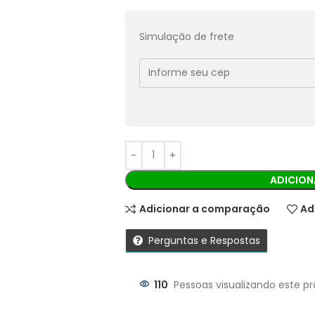
Pix:
R$
10,71
Aprovação imediata
Simulação de frete
Economize
R$
1,19
no Pix
Cobranças:
Boleto bancário:
R$
11,90
Ao finalizar sua compra você recebe
ADICION
Adicionar a comparação
Ad
Perguntas e Respostas
110
Pessoas visualizando este p
Parcelas: