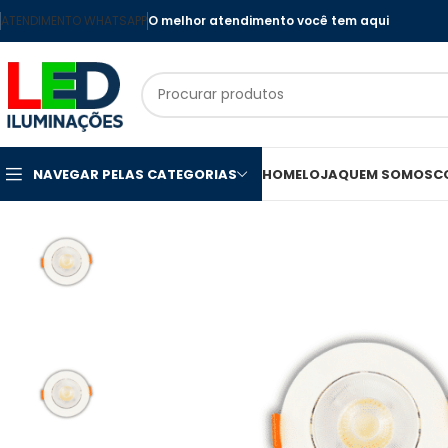
ATENDIMENTO WHATSAPP
O melhor atendimento você tem aqui
NAVEGAR PELAS CATEGORIAS
HOME
LOJA
QUEM SOMOS
C