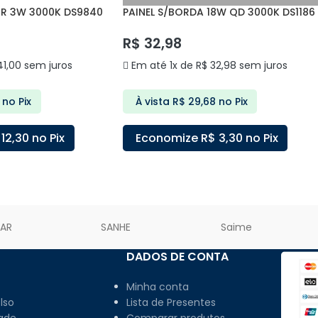
IR 3W 3000K DS9840
PAINEL S/BORDA 18W QD 3000K DS1186
DELIS
R$
32,98
1,00
sem juros
Em até 1x de
R$
32,98
sem juros
no Pix
À vista
R$
29,68
no Pix
12,30
no Pix
Economize
R$
3,30
no Pix
ARRINHO
ADICIONAR AO CARRINHO
LAR
SANHE
Saime
DADOS DE CONTA
Minha conta
lso
Lista de Presentes