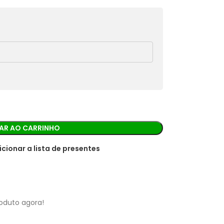
rá os detalhes para realizar o pagamento.
AR AO CARRINHO
icionar a lista de presentes
roduto agora!