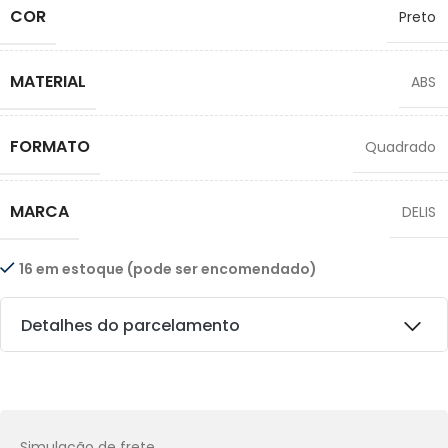
COR
Preto
MATERIAL
ABS
FORMATO
Quadrado
MARCA
DELIS
16 em estoque (pode ser encomendado)
Detalhes do parcelamento
Transferências:
Pix:
R$
68,76
Aprovação imediata
Simulação de frete