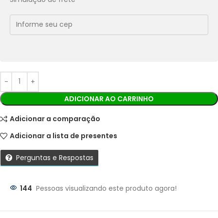
Economize
R$
7,64
no Pix
Cobranças:
Boleto bancário:
R$
76,40
Ao finalizar sua compra você receberá os detalhes para
realizar o pagamento.
ADICIONAR AO CARRINHO
Adicionar a comparação
Adicionar a lista de presentes
Perguntas e Respostas
144
Pessoas visualizando este produto agora!
Parcelas: