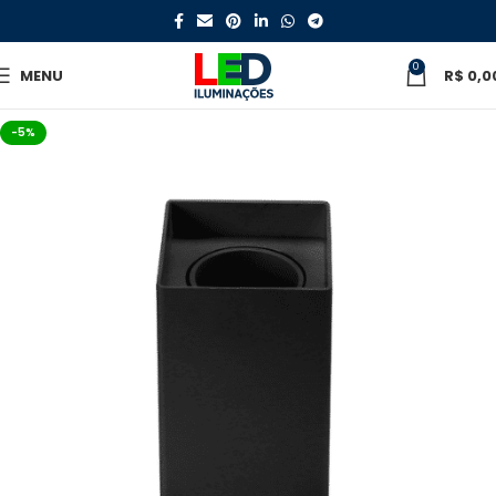
0
MENU
R$
0,0
-5%