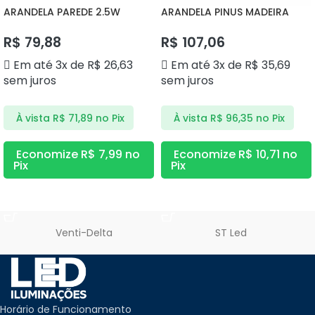
ARANDELA PAREDE 2.5W
ARANDELA PINUS MADEIRA
3000K DS9839 DELIS
DS2360 DELIS
R$
79,88
R$
107,06
Em até 3x de
R$
26,63
Em até 3x de
R$
35,69
sem juros
sem juros
À vista
R$
71,89
no Pix
À vista
R$
96,35
no Pix
Economize
R$
7,99
no
Economize
R$
10,71
no
Pix
Pix
ADICIONAR AO CARRINHO
ADICIONAR AO CARRINHO
Venti-Delta
ST Led
Horário de Funcionamento