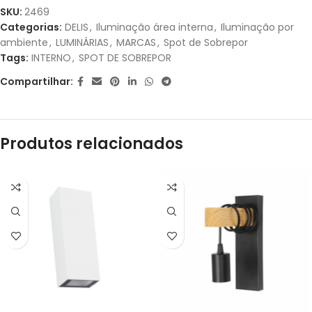
1X DE
R$
76,40
SEM
R$
76,40
SKU:
2469
JUROS
Categorias:
DELIS
,
Iluminação área interna
,
Iluminação por
ambiente
,
LUMINÁRIAS
,
MARCAS
,
Spot de Sobrepor
2X DE
R$
38,20
SEM
R$
76,40
Tags:
INTERNO
,
SPOT DE SOBREPOR
JUROS
Compartilhar:
3X DE
R$
25,47
SEM
R$
76,41
JUROS
Produtos relacionados
4X DE
R$
20,06
COM
R$
80,24
JUROS