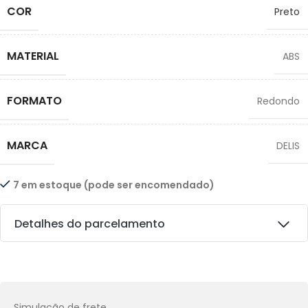
COR
Preto
MATERIAL
ABS
FORMATO
Redondo
MARCA
DELIS
7 em estoque (pode ser encomendado)
Detalhes do parcelamento
Transferências:
Pix:
R$
49,41
Aprovação imediata
Simulação de frete