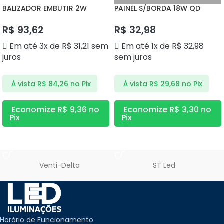
BALIZADOR EMBUTIR 2W
PAINEL S/BORDA 18W QD
3000K DS9812 DELIS
3000K DS1186 DELIS
R$
93,62
R$
32,98
Em até 3x de
R$
31,21
sem
Em até 1x de
R$
32,98
juros
sem juros
À vista
R$
84,26
no Pix
À vista
R$
29,68
no Pix
Economize
R$
9,36
no
Economize
R$
3,30
no
Pix
Pix
ADICIONAR AO CARRINHO
ADICIONAR AO CARRINHO
Venti-Delta
ST Led
Horário de Funcionamento