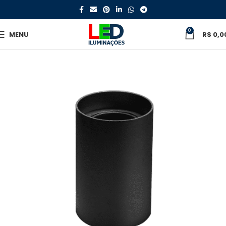
0
MENU
R$
0,0