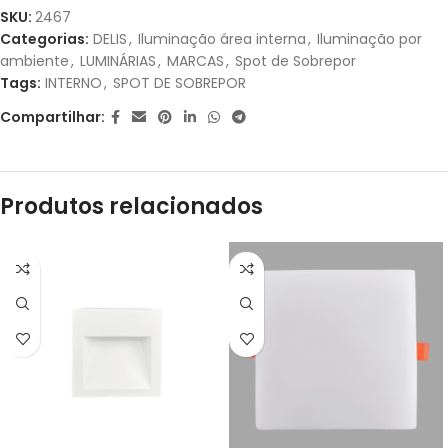
1X DE
R$
54,90
SEM
R$
54,90
SKU:
2467
JUROS
Categorias:
DELIS
,
Iluminação área interna
,
Iluminação por
ambiente
,
LUMINÁRIAS
,
MARCAS
,
Spot de Sobrepor
2X DE
R$
27,45
SEM
R$
54,90
Tags:
INTERNO
,
SPOT DE SOBREPOR
JUROS
Compartilhar:
Produtos relacionados