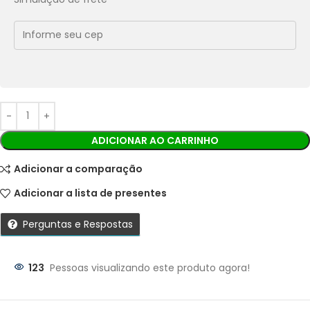
Economize
R$
5,49
no Pix
Cobranças:
Boleto bancário:
R$
54,90
Ao finalizar sua compra você receberá os detalhes para
realizar o pagamento.
ADICIONAR AO CARRINHO
Adicionar a comparação
Adicionar a lista de presentes
Perguntas e Respostas
123
Pessoas visualizando este produto agora!
Parcelas: