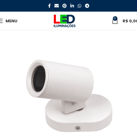
0
MENU
R$
0,0