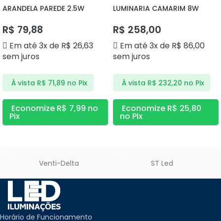
ARANDELA PAREDE 2.5W
LUMINARIA CAMARIM 8W
3000K DS9839 DELIS
4000K DS9854 DELIS
R$
79,88
R$
258,00
Em até 3x de
R$
26,63
Em até 3x de
R$
86,00
sem juros
sem juros
À vista
R$
71,89
no Pix
À vista
R$
232,20
no Pix
Economize
R$
7,99
no
Economize
R$
25,80
Pix
no Pix
ADICIONAR AO CARRINHO
ADICIONAR AO CARRINHO
Venti-Delta
ST Led
Horário de Funcionamento