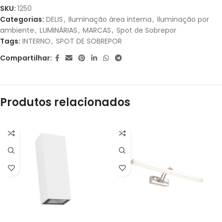
1X DE
R$
108,94
SEM
R$
108,94
SKU:
1250
JUROS
Categorias:
DELIS
,
Iluminação área interna
,
Iluminação por
ambiente
,
LUMINÁRIAS
,
MARCAS
,
Spot de Sobrepor
2X DE
R$
54,47
SEM
R$
108,94
Tags:
INTERNO
,
SPOT DE SOBREPOR
JUROS
Compartilhar:
3X DE
R$
36,31
SEM
R$
108,93
JUROS
Produtos relacionados
4X DE
R$
28,61
COM
R$
114,44
JUROS
5X DE
R$
23,11
COM
R$
115,55
JUROS