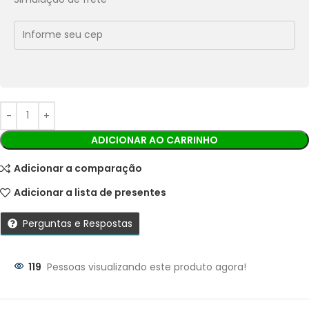
Economize
R$
10,89
no Pix
Cobranças:
Boleto bancário:
R$
108,94
Ao finalizar sua compra você receberá os detalhes para
realizar o pagamento.
ADICIONAR AO CARRINHO
Adicionar a comparação
Adicionar a lista de presentes
Perguntas e Respostas
119
Pessoas visualizando este produto agora!
Parcelas: