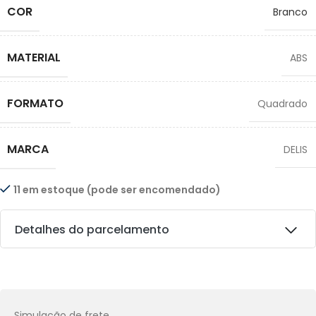
COR
Branco
MATERIAL
ABS
FORMATO
Quadrado
MARCA
DELIS
11 em estoque (pode ser encomendado)
Detalhes do parcelamento
Transferências:
Pix:
R$
98,05
Aprovação imediata
Simulação de frete