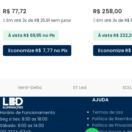
DELIS
DELIS
R$
77,72
R$
258,00
Em até 3x de
R$
25,91
sem juros
Em até 3x de
R$
8
À vista
R$
69,95
no Pix
À vista
R$
232,2
Economize
R$
7,77
no Pix
Economize
R$
ADICIONAR AO CARRINHO
ADICIONAR AO C
Venti-Delta
ST Led
SOL
AJUDA
Termos de Uso
Horário de Funcionamento
Política de Reembo
Seg a Sex: 8:30 as 18:00
Política de Privaci
Sábado: 9:00 as 14:00
Política trocas e d
(11) 2374-5743