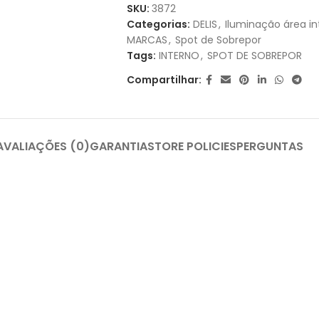
1X DE
R$
33,60
SEM JUROS
SKU:
3872
Categorias:
DELIS
,
Iluminação área in
MARCAS
,
Spot de Sobrepor
Tags:
INTERNO
,
SPOT DE SOBREPOR
Compartilhar:
AVALIAÇÕES (0)
GARANTIA
STORE POLICIES
PERGUNTAS