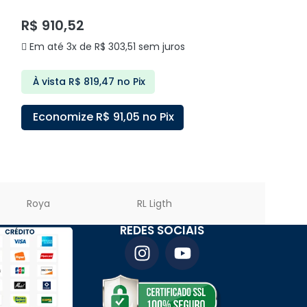
R$
910,52
R$
50,90
Em até 3x de
R$
303,51
sem juros
Em até 2x de
À vista
R$
819,47
no Pix
À vista
R$
45,
Economize
R$
91,05
no Pix
Economize
ADICIONAR AO CARRINHO
ADICIONAR A
Roya
RL Ligth
PREMIER LED
REDES SOCIAIS