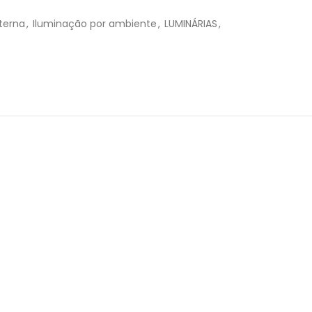
R$
33,60
terna
,
Iluminação por ambiente
,
LUMINÁRIAS
,