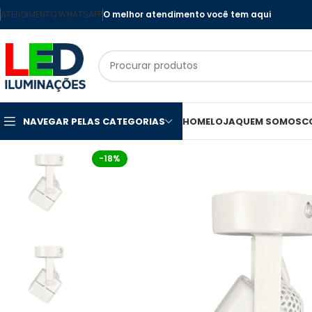
ATENDIMENTO WHATSAPP
O melhor atendimento você tem aqui
NAVEGAR PELAS CATEGORIAS
HOME
LOJA
QUEM SOMOS
C
-18%