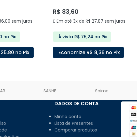
DELIS
R$
83,60
6,00
sem juros
Em até 3x de
R$
27,87
sem juros
0
no Pix
À vista
R$
75,24
no Pix
25,80
no Pix
Economize
R$
8,36
no Pix
ARRINHO
ADICIONAR AO CARRINHO
LAR
SANHE
Saime
DADOS DE CONTA
Minha conta
lso
Lista de Presentes
dade
Comparar produtos
evoluções