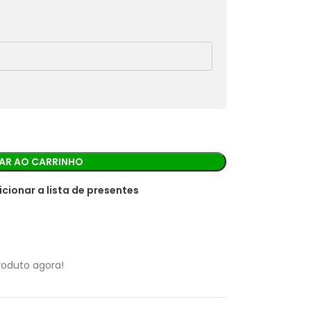
rá os detalhes para realizar o pagamento.
AR AO CARRINHO
icionar a lista de presentes
roduto agora!