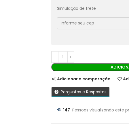
Pix:
R$
30,24
Aprovação imediata
Simulação de frete
Economize
R$
3,36
no Pix
Cobranças:
Boleto bancário:
R$
33,60
Ao finalizar sua compra você recebe
ADICION
Adicionar a comparação
Ad
Perguntas e Respostas
147
Pessoas visualizando este p
Parcelas: