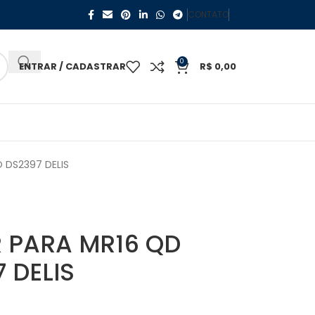
CONTATO
0
ENTRAR / CADASTRAR
R$
0,00
 DS2397 DELIS
 PARA MR16 QD
 DELIS