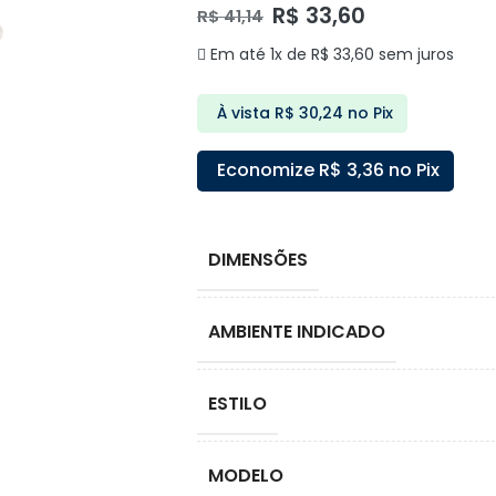
R$
33,60
R$
41,14
Em até 1x de
R$
33,60
sem juros
À vista
R$
30,24
no Pix
Economize
R$
3,36
no Pix
DIMENSÕES
AMBIENTE INDICADO
ESTILO
MODELO