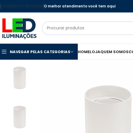
ATENDIMENTO WHATSAPP
O melhor atendimento você tem aqui
NAVEGAR PELAS CATEGORIAS
HOME
LOJA
QUEM SOMOS
C