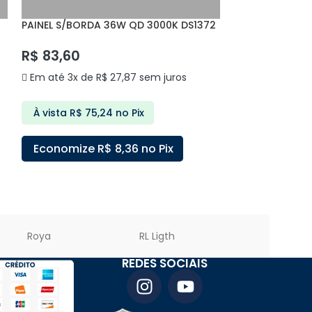
PAINEL S/BORDA 36W QD 3000K DS1372
PAINEL S/BORD
DELIS
DELIS
R$
83,60
R$
83,60
Em até 3x de
R$
27,87
sem juros
Em até 3x de
À vista
R$
75,24
no Pix
À vista
R$
75
Economize
R$
8,36
no Pix
Economize
ADICIONAR AO CARRINHO
ADICIONAR A
Roya
RL Ligth
PREMIER LED
REDES SOCIAIS