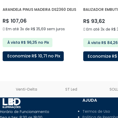
ARANDELA PINUS MADEIRA DS2360 DELIS
BALIZADOR EMBUTI
DELIS
R$
107,06
R$
93,62
Em até 3x de
R$
35,69
sem juros
Em até 3x de
R$
3
À vista
R$
96,35
no Pix
À vista
R$
84,26
Economize
R$
10,71
no Pix
Economize
R$
ADICIONAR AO CARRINHO
ADICIONAR AO C
Venti-Delta
ST Led
SOL
AJUDA
Termos de Uso
Horário de Funcionamento
Política de Reembo
Seg a Sex: 8:30 as 18:00