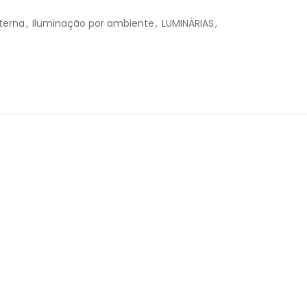
R$
42,00
terna
,
Iluminação por ambiente
,
LUMINÁRIAS
,
R$
42,00