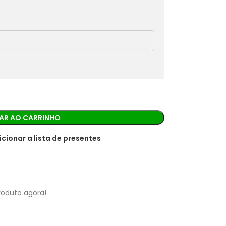
rá os detalhes para realizar o pagamento.
AR AO CARRINHO
icionar a lista de presentes
roduto agora!