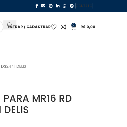
CONTATO
0
ENTRAR / CADASTRAR
R$
0,00
DS2441 DELIS
 PARA MR16 RD
 DELIS