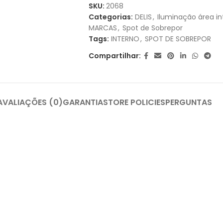
1X DE
R$
42,00
SEM JUROS
SKU:
2068
Categorias:
DELIS
,
Iluminação área in
2X DE
R$
21,00
SEM JUROS
MARCAS
,
Spot de Sobrepor
Tags:
INTERNO
,
SPOT DE SOBREPOR
Compartilhar:
AVALIAÇÕES (0)
GARANTIA
STORE POLICIES
PERGUNTAS