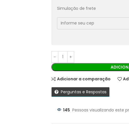
Pix:
R$
37,80
Aprovação imediata
Simulação de frete
Economize
R$
4,20
no Pix
Cobranças:
Boleto bancário:
R$
42,00
Ao finalizar sua compra você recebe
ADICION
Adicionar a comparação
Ad
Perguntas e Respostas
145
Pessoas visualizando este p
Parcelas: