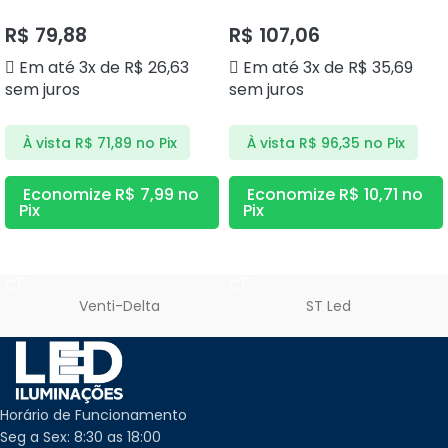
3000K DS9839 DELIS
DS2360 DELIS
R$
79,88
R$
107,06
Em até 3x de
R$
26,63
Em até 3x de
R$
35,69
sem juros
sem juros
À vista
R$
71,89
no Pix
À vista
R$
96,35
no Pix
Economize
R$
7,99
no
Economize
R$
10,71
no
Pix
Pix
ADICIONAR AO CARRINHO
ADICIONAR AO CARRINHO
Venti-Delta
ST Led
Horário de Funcionamento
Seg a Sex: 8:30 as 18:00