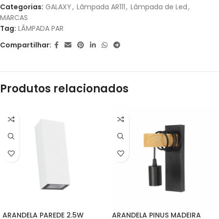
Categorias:
GALAXY
,
Lâmpada AR111
,
Lâmpada de Led
,
MARCAS
2X DE
R$
39,95
SEM
R$
79,90
Tag:
LÂMPADA PAR
JUROS
Compartilhar:
3X DE
R$
26,63
SEM
R$
79,89
JUROS
Produtos relacionados
4X DE
R$
20,98
COM
R$
83,92
JUROS
ARANDELA PAREDE 2.5W
ARANDELA PINUS MADEIRA