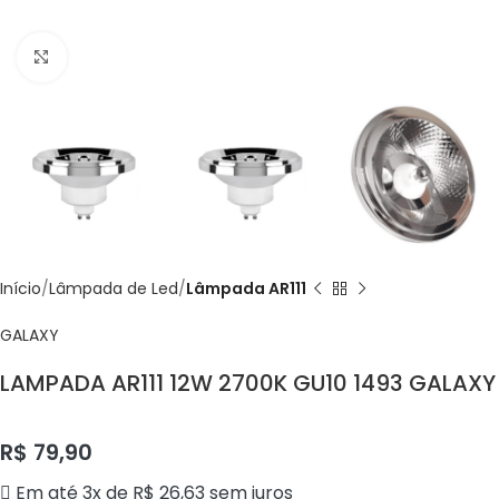
Click to enlarge
Início
Lâmpada de Led
Lâmpada AR111
GALAXY
LAMPADA AR111 12W 2700K GU10 1493 GALAXY
R$
79,90
Em até 3x de
R$
26,63
sem juros