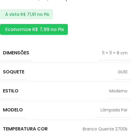
À vista
R$
71,91
no Pix
Economize
R$
7,99
no Pix
DIMENSÕES
11 × 11 × 8 cm
SOQUETE
GU10
ESTILO
Moderno
MODELO
Lâmpada Par
TEMPERATURA COR
Branco Quente 2700k