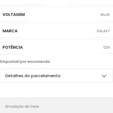
VOLTAGEM
Bivolt
MARCA
GALAXY
POTÊNCIA
12W
Disponível por encomenda
Detalhes do parcelamento
Transferências:
Pix:
R$
71,91
Aprovação imediata
Simulação de frete
Economize
R$
7,99
no Pix