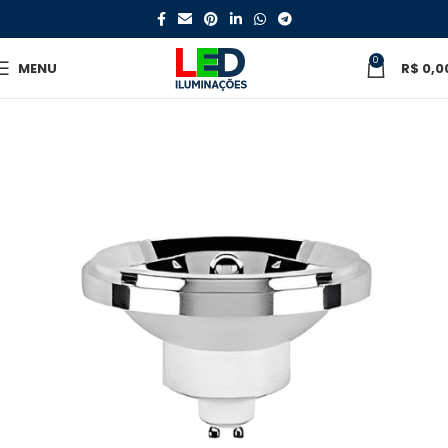
0
MENU
R$
0,0