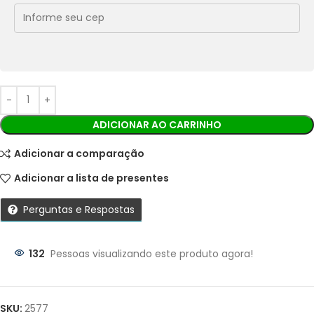
Cobranças:
Boleto bancário:
R$
79,90
Ao finalizar sua compra você receberá os detalhes para
realizar o pagamento.
ADICIONAR AO CARRINHO
Adicionar a comparação
Adicionar a lista de presentes
Perguntas e Respostas
132
Pessoas visualizando este produto agora!
Parcelas:
1X DE
R$
79,90
SEM
R$
79,90
SKU:
2577
JUROS