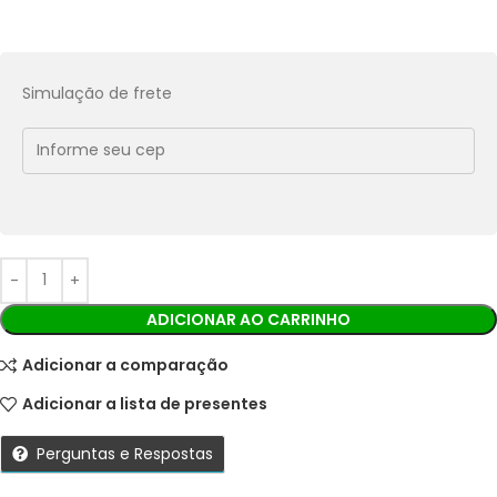
Transferências:
Pix:
R$
61,65
Aprovação imediata
Simulação de frete
Economize
R$
6,85
no Pix
Cobranças:
Boleto bancário:
R$
68,50
Ao finalizar sua compra você receberá os detalhes para
realizar o pagamento.
ADICIONAR AO CARRINHO
Adicionar a comparação
Adicionar a lista de presentes
Perguntas e Respostas