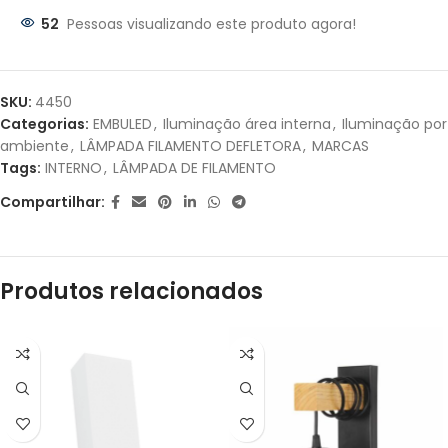
52
Pessoas visualizando este produto agora!
Parcelas:
1X DE
R$
68,50
SEM
R$
68,50
SKU:
4450
JUROS
Categorias:
EMBULED
,
Iluminação área interna
,
Iluminação por
ambiente
,
LÂMPADA FILAMENTO DEFLETORA
,
MARCAS
2X DE
R$
34,25
SEM
R$
68,50
Tags:
INTERNO
,
LÂMPADA DE FILAMENTO
JUROS
Compartilhar:
3X DE
R$
22,83
SEM
R$
68,49
JUROS
Produtos relacionados