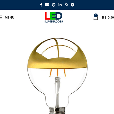
0
MENU
R$
0,0