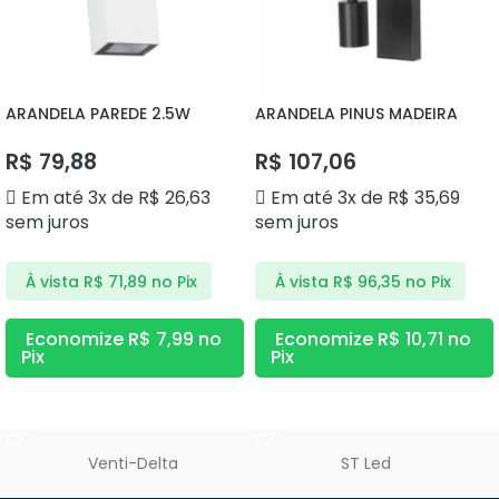
ARANDELA PAREDE 2.5W
ARANDELA PINUS MADEIRA
3000K DS9839 DELIS
DS2360 DELIS
R$
79,88
R$
107,06
Em até 3x de
R$
26,63
Em até 3x de
R$
35,69
sem juros
sem juros
À vista
R$
71,89
no Pix
À vista
R$
96,35
no Pix
Economize
R$
7,99
no
Economize
R$
10,71
no
Pix
Pix
ADICIONAR AO CARRINHO
ADICIONAR AO CARRINHO
Venti-Delta
ST Led