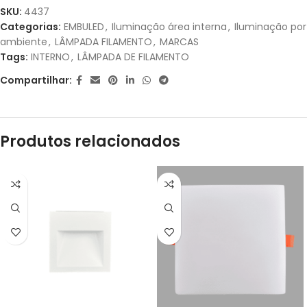
1X DE
R$
79,90
SEM
R$
79,90
SKU:
4437
JUROS
Categorias:
EMBULED
,
Iluminação área interna
,
Iluminação por
ambiente
,
LÂMPADA FILAMENTO
,
MARCAS
2X DE
R$
39,95
SEM
R$
79,90
Tags:
INTERNO
,
LÂMPADA DE FILAMENTO
JUROS
Compartilhar:
3X DE
R$
26,63
SEM
R$
79,89
JUROS
Produtos relacionados
4X DE
R$
20,98
COM
R$
83,92
JUROS