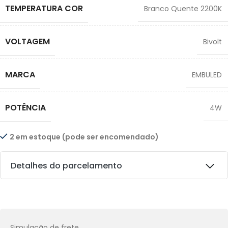
TEMPERATURA COR
Branco Quente 2200K
VOLTAGEM
Bivolt
MARCA
EMBULED
POTÊNCIA
4W
2 em estoque (pode ser encomendado)
Detalhes do parcelamento
Transferências:
Pix:
R$
71,91
Aprovação imediata
Simulação de frete