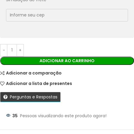
Economize
R$
7,99
no Pix
Cobranças:
Boleto bancário:
R$
79,90
Ao finalizar sua compra você receberá os detalhes para
realizar o pagamento.
ADICIONAR AO CARRINHO
Adicionar a comparação
Adicionar a lista de presentes
Perguntas e Respostas
35
Pessoas visualizando este produto agora!
Parcelas: