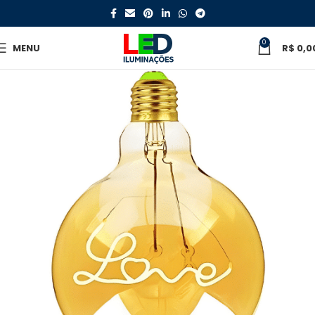
0
MENU
R$
0,0