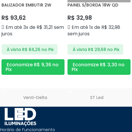
BALIZADOR EMBUTIR 2W
PAINEL S/BORDA 18W QD
3000K DS9812 DELIS
3000K DS1186 DELIS
R$
93,62
R$
32,98
Em até 3x de
R$
31,21
sem
Em até 1x de
R$
32,98
juros
sem juros
À vista
R$
84,26
no Pix
À vista
R$
29,68
no Pix
Economize
R$
9,36
no
Economize
R$
3,30
no
Pix
Pix
ADICIONAR AO CARRINHO
ADICIONAR AO CARRINHO
Venti-Delta
ST Led
Horário de Funcionamento