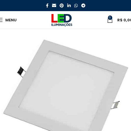
0
MENU
R$
0,0