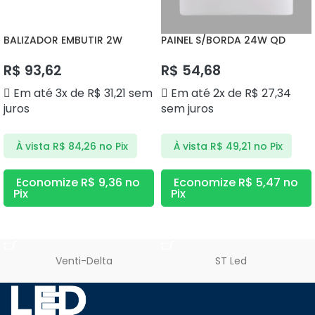
BALIZADOR EMBUTIR 2W
PAINEL S/BORDA 24W QD
3000K DS9812 DELIS
3000K DS1245 DELIS
R$
93,62
R$
54,68
Em até 3x de
R$
31,21
sem
Em até 2x de
R$
27,34
juros
sem juros
À vista
R$
84,26
no Pix
À vista
R$
49,21
no Pix
Economize
R$
9,36
no
Economize
R$
5,47
no
Pix
Pix
ADICIONAR AO CARRINHO
ADICIONAR AO CARRINHO
Venti-Delta
ST Led