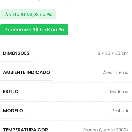
À vista
R$
52,02
no Pix
Economize
R$
5,78
no Pix
DIMENSÕES
3 × 30 × 30 cm
AMBIENTE INDICADO
Área interna
ESTILO
Moderno
MODELO
Embutir
TEMPERATURA COR
Branco Quente 3000k