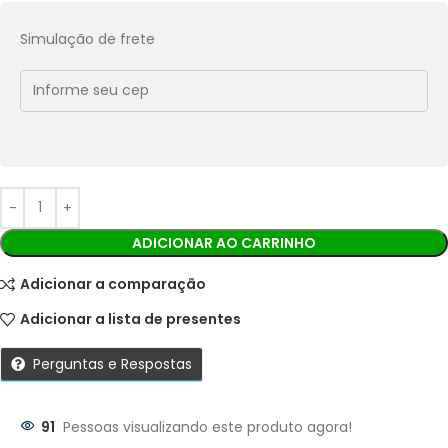
Pix:
R$
52,02
Aprovação imediata
Simulação de frete
Economize
R$
5,78
no Pix
Cobranças:
Boleto bancário:
R$
57,80
Ao finalizar sua compra você receberá os detalhes para
realizar o pagamento.
ADICIONAR AO CARRINHO
Adicionar a comparação
Adicionar a lista de presentes
Perguntas e Respostas
91
Pessoas visualizando este produto agora!
Parcelas: