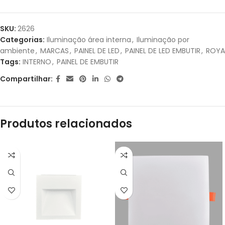
1X DE
R$
57,80
SEM
R$
57,80
SKU:
2626
JUROS
Categorias:
Iluminação área interna
,
Iluminação por
ambiente
,
MARCAS
,
PAINEL DE LED
,
PAINEL DE LED EMBUTIR
,
ROYA
2X DE
R$
28,90
SEM
R$
57,80
Tags:
INTERNO
,
PAINEL DE EMBUTIR
JUROS
Compartilhar:
Produtos relacionados