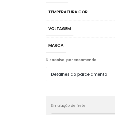
TEMPERATURA COR
VOLTAGEM
MARCA
Disponível por encomenda
Detalhes do parcelamento
Transferências:
Pix:
R$
269,91
Aprovação imediata
Simulação de frete
Economize
R$
29,99
no Pix