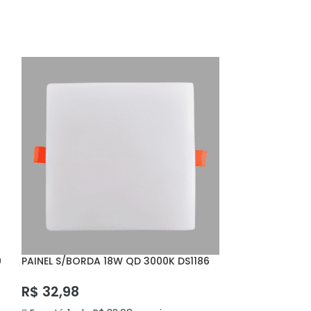
R$
340,32
0
PAINEL S/BORDA 18W QD 3000K DS1186
PAINEL S/BORD
DELIS
DELIS
R$
32,98
R$
83,60