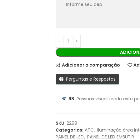
Cobranças:
Boleto bancário:
R$
299,90
Ao finalizar sua compra você recebe
ADICION
Adicionar a comparação
Ad
Perguntas e Respostas
98
Pessoas visualizando este pr
Parcelas:
1X DE
R$
299,90
SEM JUROS
SKU:
2299
Categorias:
ATC
,
Iluminação área in
2X DE
R$
149,95
SEM JUROS
PAINEL DE LED
,
PAINEL DE LED EMBUTIR