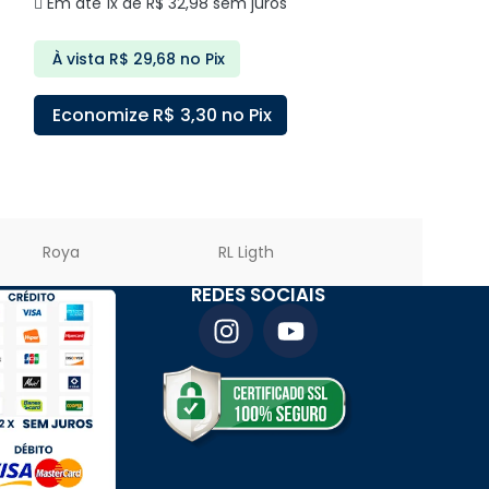
Em até 1x de
R$
32,98
sem juros
Em até 3x de
À vista
R$
29,68
no Pix
À vista
R$
75
Economize
R$
3,30
no Pix
Economize
ADICIONAR AO CARRINHO
ADICIONAR A
Roya
RL Ligth
PREMIER LED
REDES SOCIAIS