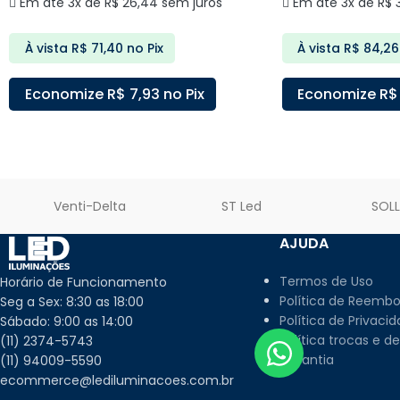
Em até 3x de
R$
26,44
sem juros
Em até 3x de
R$
3
À vista
R$
71,40
no Pix
À vista
R$
84,26
Economize
R$
7,93
no Pix
Economize
R$
ADICIONAR AO CARRINHO
ADICIONAR AO C
Venti-Delta
ST Led
SOL
AJUDA
Termos de Uso
Horário de Funcionamento
Política de Reembo
Seg a Sex: 8:30 as 18:00
Política de Privaci
Sábado: 9:00 as 14:00
Política trocas e d
(11) 2374-5743
Garantia
(11) 94009-5590
ecommerce@lediluminacoes.com.br