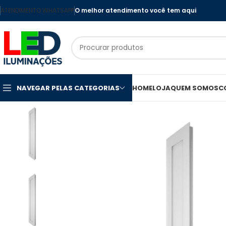
ATENDIMENTO WHATSAPP
O melhor atendimento você tem aqui
NAVEGAR PELAS CATEGORIAS
HOME
LOJA
QUEM SOMOS
C