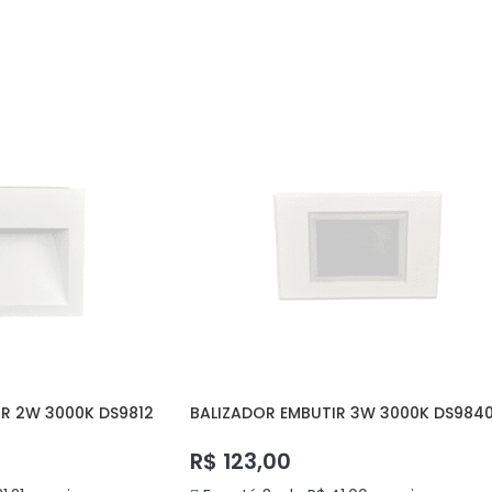
12X DE
R$
28,36
COM JUROS
R 2W 3000K DS9812
BALIZADOR EMBUTIR 3W 3000K DS984
DELIS
R$
123,00