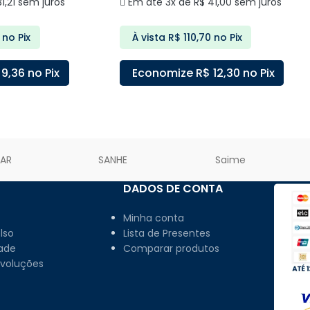
1,21
sem juros
Em até 3x de
R$
41,00
sem juros
no Pix
À vista
R$
110,70
no Pix
9,36
no Pix
Economize
R$
12,30
no Pix
ARRINHO
ADICIONAR AO CARRINHO
LAR
SANHE
Saime
DADOS DE CONTA
Minha conta
lso
Lista de Presentes
dade
Comparar produtos
evoluções