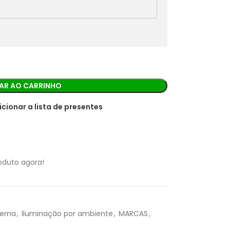
rá os detalhes para realizar o pagamento.
AR AO CARRINHO
icionar a lista de presentes
oduto agora!
R$
299,90
terna
,
Iluminação por ambiente
,
MARCAS
,
R$
299,90