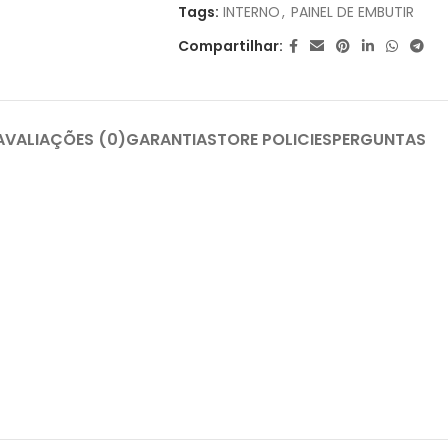
Tags:
INTERNO
,
PAINEL DE EMBUTIR
3X DE
R$
99,97
SEM JUROS
Compartilhar:
4X DE
R$
78,76
COM JUROS
5X DE
R$
63,63
COM JUROS
AVALIAÇÕES (0)
GARANTIA
STORE POLICIES
PERGUNTAS
6X DE
R$
53,54
COM JUROS
7X DE
R$
46,34
COM JUROS
8X DE
R$
40,94
COM JUROS
9X DE
R$
36,74
COM JUROS
10X DE
R$
33,39
COM JUROS
11X DE
R$
30,64
COM JUROS