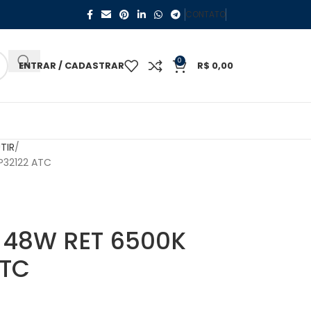
CONTATO
0
ENTRAR / CADASTRAR
R$
0,00
TIR
P32122 ATC
 48W RET 6500K
ATC