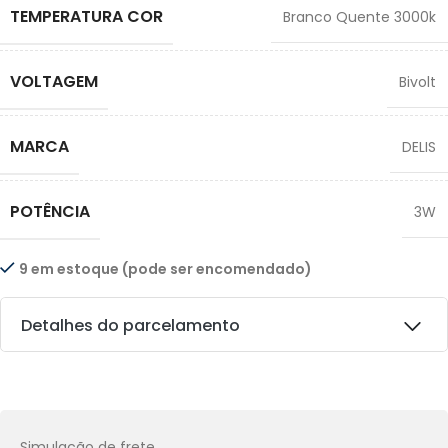
TEMPERATURA COR
Branco Quente 3000k
VOLTAGEM
Bivolt
MARCA
DELIS
POTÊNCIA
3W
9 em estoque (pode ser encomendado)
Detalhes do parcelamento
Transferências:
Pix:
R$
8,82
Aprovação imediata
Simulação de frete