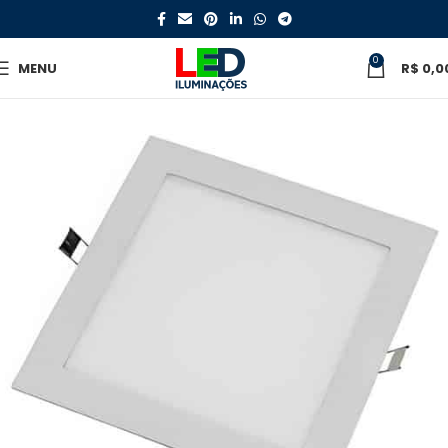
0
MENU
R$
0,0