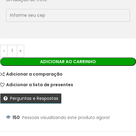
Economize
R$
0,98
no Pix
Cobranças:
Boleto bancário:
R$
9,80
Ao finalizar sua compra você receberá os detalhes para
realizar o pagamento.
ADICIONAR AO CARRINHO
Adicionar a comparação
Adicionar a lista de presentes
Perguntas e Respostas
150
Pessoas visualizando este produto agora!
Parcelas: