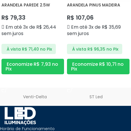
ARANDELA PAREDE 2.5W
ARANDELA PINUS MADEIRA
3000K DS9838 DELIS
DS2360 DELIS
R$
79,33
R$
107,06
Em até 3x de
R$
26,44
Em até 3x de
R$
35,69
sem juros
sem juros
À vista
R$
71,40
no Pix
À vista
R$
96,35
no Pix
Economize
R$
7,93
no
Economize
R$
10,71
no
Pix
Pix
ADICIONAR AO CARRINHO
ADICIONAR AO CARRINHO
Venti-Delta
ST Led
Horário de Funcionamento