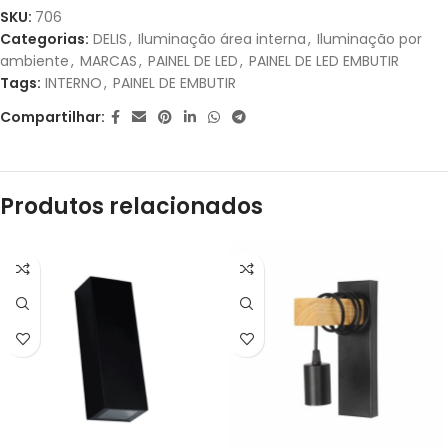
1X DE
R$
9,80
SEM
R$
9,80
SKU:
706
JUROS
Categorias:
DELIS
,
Iluminação área interna
,
Iluminação por
ambiente
,
MARCAS
,
PAINEL DE LED
,
PAINEL DE LED EMBUTIR
Tags:
INTERNO
,
PAINEL DE EMBUTIR
Compartilhar:
Produtos relacionados