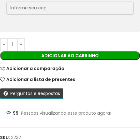
Cobranças:
Boleto bancário:
R$
24,99
Ao finalizar sua compra você receberá os detalhes para
realizar o pagamento.
ADICIONAR AO CARRINHO
Adicionar a comparação
Adicionar a lista de presentes
Perguntas e Respostas
99
Pessoas visualizando este produto agora!
Parcelas:
1X DE
R$
24,99
SEM
R$
24,99
SKU:
2232
JUROS