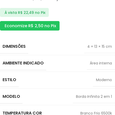
À vista
R$
22,49
no Pix
Economize
R$
2,50
no Pix
DIMENSÕES
4 × 13 × 15 cm
AMBIENTE INDICADO
Área interna
ESTILO
Moderno
MODELO
Borda Infinita 2 em 1
TEMPERATURA COR
Branco Frio 6500k