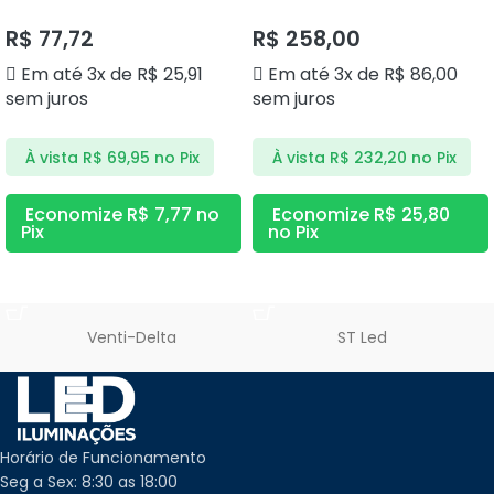
DS9831 DELIS
4000K DS9854 DELIS
R$
77,72
R$
258,00
Em até 3x de
R$
25,91
Em até 3x de
R$
86,00
sem juros
sem juros
À vista
R$
69,95
no Pix
À vista
R$
232,20
no Pix
Economize
R$
7,77
no
Economize
R$
25,80
Pix
no Pix
ADICIONAR AO CARRINHO
ADICIONAR AO CARRINHO
Venti-Delta
ST Led
Horário de Funcionamento
Seg a Sex: 8:30 as 18:00