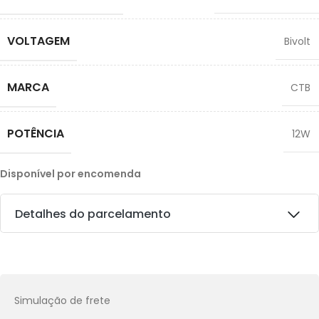
VOLTAGEM
Bivolt
MARCA
CTB
POTÊNCIA
12W
Disponível por encomenda
Detalhes do parcelamento
Transferências:
Pix:
R$
22,49
Aprovação imediata
Simulação de frete
Economize
R$
2,50
no Pix