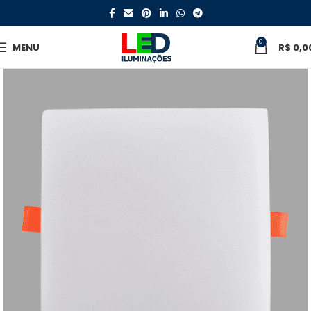
0
MENU
R$
0,0