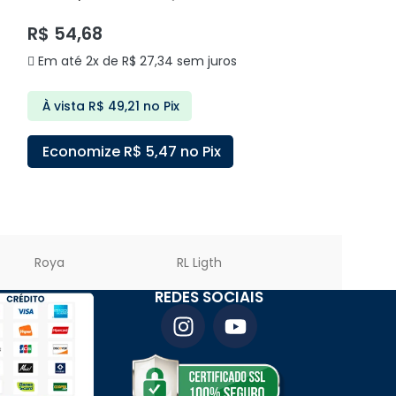
DELIS
DELIS
R$
54,68
R$
83,60
Em até 2x de
R$
27,34
sem juros
Em até 3x de
À vista
R$
49,21
no Pix
À vista
R$
75
Economize
R$
5,47
no Pix
Economize
ADICIONAR AO CARRINHO
ADICIONAR A
Roya
RL Ligth
PREMIER LED
REDES SOCIAIS