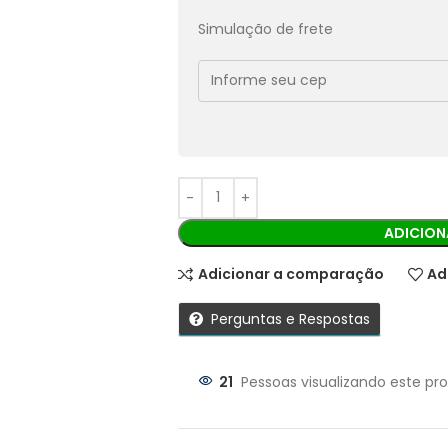
Pix:
R$
62,82
Aprovação imediata
Simulação de frete
Economize
R$
6,98
no Pix
Cobranças:
Boleto bancário:
R$
69,80
Ao finalizar sua compra você recebe
ADICION
Adicionar a comparação
Ad
Perguntas e Respostas
21
Pessoas visualizando este pr
Parcelas: