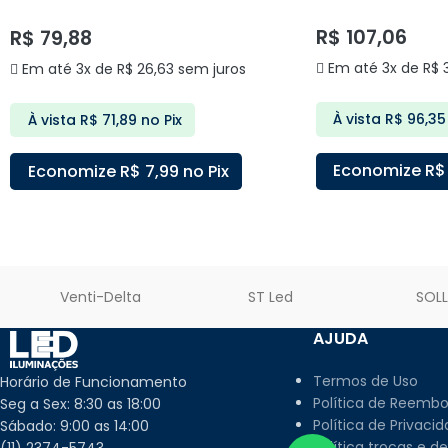
DELIS
R$
107,06
R$
79,88
Em até 3x de
R$
3
Em até 3x de
R$
26,63
sem juros
À vista
R$
96,35
À vista
R$
71,89
no Pix
Economize
R$
Economize
R$
7,99
no Pix
ADICIONAR AO C
ADICIONAR AO CARRINHO
Venti-Delta
ST Led
SOL
AJUDA
Termos de Uso
Horário de Funcionamento
Política de Reembo
Seg a Sex: 8:30 as 18:00
Política de Privaci
Sábado: 9:00 as 14:00
Política trocas e d
(11) 2374-5743