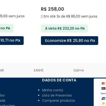
DELIS
R$
258,00
5,69
sem juros
Em até 3x de
R$
86,00
sem juros
no Pix
À vista
R$
232,20
no Pix
10,71
no Pix
Economize
R$
25,80
no Pix
ARRINHO
ADICIONAR AO CARRINHO
LAR
SANHE
Saime
DADOS DE CONTA
Minha conta
lso
Lista de Presentes
dade
Comparar produtos
evoluções