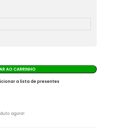
rá os detalhes para realizar o pagamento.
AR AO CARRINHO
icionar a lista de presentes
oduto agora!