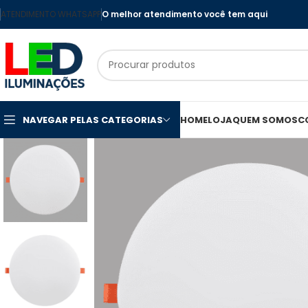
ATENDIMENTO WHATSAPP
O melhor atendimento você tem aqui
NAVEGAR PELAS CATEGORIAS
HOME
LOJA
QUEM SOMOS
C