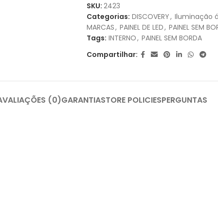
1X DE
R$
69,80
SEM JUROS
SKU:
2423
Categorias:
DISCOVERY
,
Iluminação á
2X DE
R$
34,90
SEM JUROS
MARCAS
,
PAINEL DE LED
,
PAINEL SEM BO
Tags:
INTERNO
,
PAINEL SEM BORDA
3X DE
R$
23,27
SEM JUROS
Compartilhar:
AVALIAÇÕES (0)
GARANTIA
STORE POLICIES
PERGUNTAS