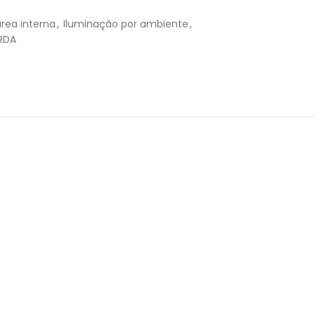
R$
69,80
rea interna
,
Iluminação por ambiente
,
R$
69,80
RDA
R$
69,81