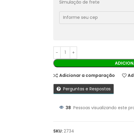
Simulação de frete
Economize
R$
3,99
no Pix
Cobranças:
Boleto bancário:
R$
39,90
Ao finalizar sua compra você recebe
ADICION
Adicionar a comparação
Ad
Perguntas e Respostas
38
Pessoas visualizando este pr
Parcelas:
1X DE
R$
39,90
SEM JUROS
SKU:
2734