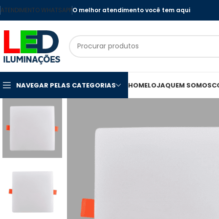
ATENDIMENTO WHATSAPP
O melhor atendimento você tem aqui
NAVEGAR PELAS CATEGORIAS
HOME
LOJA
QUEM SOMOS
C