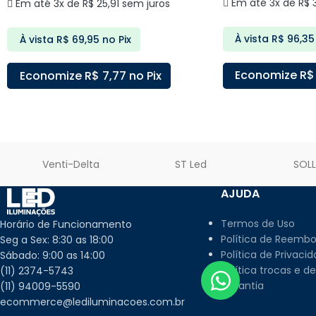
Em até 3x de
R$
3
Em até 3x de
R$
25,91
sem juros
À vista
R$
96,35
À vista
R$
69,95
no Pix
Economize
R$
Economize
R$
7,77
no Pix
ADICIONAR AO C
ADICIONAR AO CARRINHO
Venti-Delta
ST Led
SOL
AJUDA
Termos de Uso
Horário de Funcionamento
Política de Reembo
Seg a Sex: 8:30 as 18:00
Política de Privaci
Sábado: 9:00 as 14:00
Política trocas e d
(11) 2374-5743
Garantia
(11) 94009-5590
ecommerce@lediluminacoes.com.br