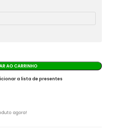
rá os detalhes para realizar o pagamento.
AR AO CARRINHO
icionar a lista de presentes
oduto agora!
R$
39,90