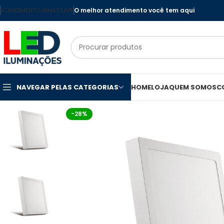
ATENDIMENTO WHATSAPP
O melhor atendimento você tem aqui
NAVEGAR PELAS CATEGORIAS
HOME
LOJA
QUEM SOMOS
C
-28%