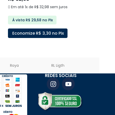
Em até 1x de
R$
32,98
sem juros
Em até 3x de
À vista
R$
29,68
no Pix
À vista
R$
75
Economize
R$
3,30
no Pix
Economize
ADICIONAR AO CARRINHO
ADICIONAR A
Roya
RL Ligth
PREMIER LED
REDES SOCIAIS