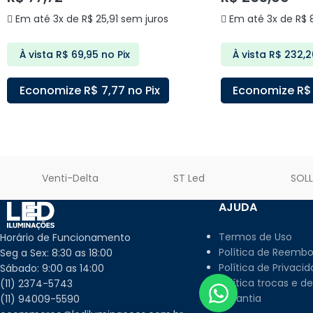
Em até 3x de
R$
25,91
sem juros
Em até 3x de
R$
8
À vista
R$
69,95
no Pix
À vista
R$
232,2
Economize
R$
7,77
no Pix
Economize
R$
ADICIONAR AO CARRINHO
ADICIONAR AO C
Venti-Delta
ST Led
SOL
AJUDA
Termos de Uso
Horário de Funcionamento
Política de Reembo
Seg a Sex: 8:30 as 18:00
Política de Privaci
Sábado: 9:00 as 14:00
Política trocas e d
(11) 2374-5743
Garantia
(11) 94009-5590