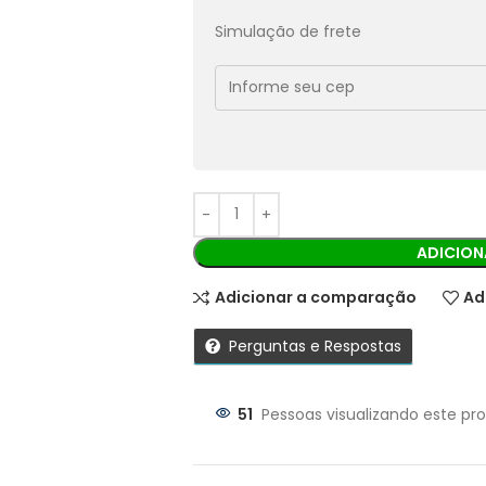
Pix:
R$
92,97
Aprovação imediata
Simulação de frete
Economize
R$
10,33
no Pix
Cobranças:
Boleto bancário:
R$
103,30
Ao finalizar sua compra você recebe
ADICION
Adicionar a comparação
Ad
Perguntas e Respostas
51
Pessoas visualizando este pr
Parcelas: