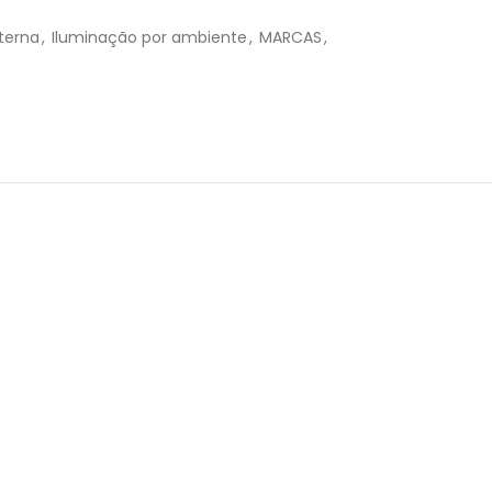
R$
103,30
terna
,
Iluminação por ambiente
,
MARCAS
,
R$
103,30
R$
103,29
R$
108,52
R$
109,60