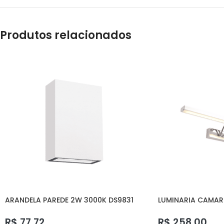
Produtos relacionados
ARANDELA PAREDE 2W 3000K DS9831
LUMINARIA CAMAR
DELIS
DELIS
R$
77,72
R$
258,00