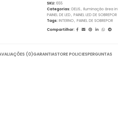
1X DE
R$
103,30
SEM JUROS
SKU:
655
Categorias:
DELIS
,
Iluminação área in
2X DE
R$
51,65
SEM JUROS
PAINEL DE LED
,
PAINEL LED DE SOBREPOR
Tags:
INTERNO
,
PAINEL DE SOBREPOR
3X DE
R$
34,43
SEM JUROS
Compartilhar:
4X DE
R$
27,13
COM JUROS
5X DE
R$
21,92
COM JUROS
AVALIAÇÕES (0)
GARANTIA
STORE POLICIES
PERGUNTAS