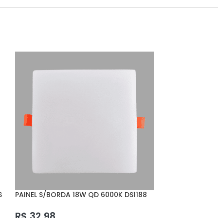
S
PAINEL S/BORDA 18W QD 6000K DS1188
PAINEL S/BORD
DELIS
DELIS
R$
32,98
R$
83,60