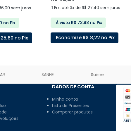
Em até 3x de
R$
27,40
sem juros
6,00
sem juros
À vista
R$
73,98
no Pix
0
no Pix
Economize
R$
8,22
no Pix
25,80
no Pix
ADICIONAR AO CARRINHO
ARRINHO
LAR
SANHE
Saime
DADOS DE CONTA
Minha conta
lso
Lista de Presentes
dade
Comparar produtos
evoluções