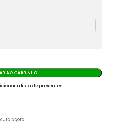
rá os detalhes para realizar o pagamento.
AR AO CARRINHO
icionar a lista de presentes
oduto agora!