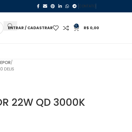
CONTATO
0
ENTRAR / CADASTRAR
R$
0,00
REPOR
0 DELIS
OR 22W QD 3000K