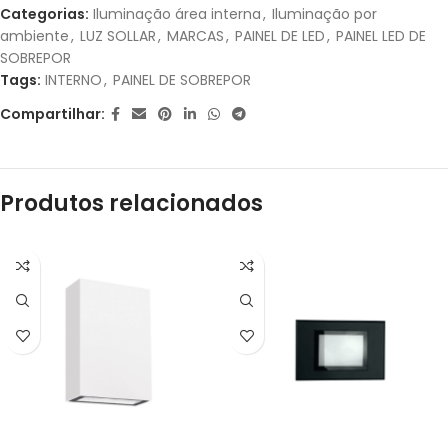
Categorias:
Iluminação área interna
,
Iluminação por
ambiente
,
LUZ SOLLAR
,
MARCAS
,
PAINEL DE LED
,
PAINEL LED DE
2X DE
R$
32,95
SEM
R$
65,90
SOBREPOR
JUROS
Tags:
INTERNO
,
PAINEL DE SOBREPOR
3X DE
R$
21,97
SEM
Compartilhar:
R$
65,91
JUROS
Produtos relacionados