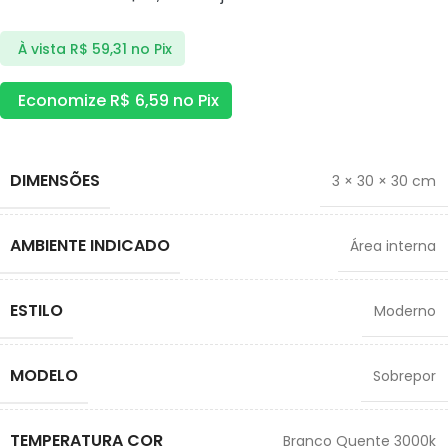
À vista
R$
59,31
no Pix
Economize
R$
6,59
no Pix
DIMENSÕES
3 × 30 × 30 cm
AMBIENTE INDICADO
Área interna
ESTILO
Moderno
MODELO
Sobrepor
TEMPERATURA COR
Branco Quente 3000k