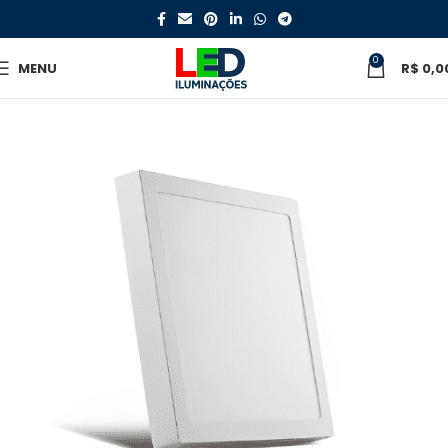
0
MENU
R$
0,0