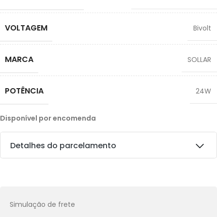
VOLTAGEM
Bivolt
MARCA
SOLLAR
POTÊNCIA
24W
Disponível por encomenda
Detalhes do parcelamento
Transferências:
Pix:
R$
59,31
Aprovação imediata
Simulação de frete
Economize
R$
6,59
no Pix