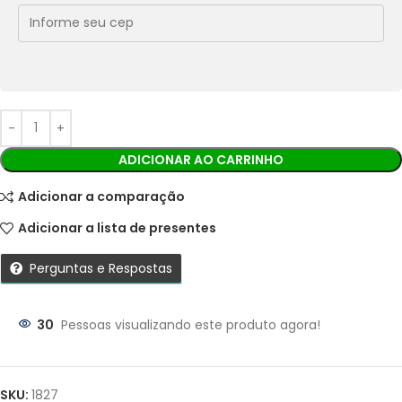
Cobranças:
Boleto bancário:
R$
65,90
Ao finalizar sua compra você receberá os detalhes para
realizar o pagamento.
ADICIONAR AO CARRINHO
Adicionar a comparação
Adicionar a lista de presentes
Perguntas e Respostas
30
Pessoas visualizando este produto agora!
Parcelas:
1X DE
R$
65,90
SEM
R$
65,90
SKU:
1827
JUROS