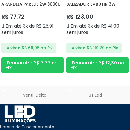
ARANDELA PAREDE 2W 3000K
BALIZADOR EMBUTIR 3W
DS9831 DELIS
3000K DS9842 DELIS
R$
77,72
R$
123,00
Em até 3x de
R$
25,91
Em até 3x de
R$
41,00
sem juros
sem juros
À vista
R$
69,95
no Pix
À vista
R$
110,70
no Pix
Economize
R$
7,77
no
Economize
R$
12,30
no
Pix
Pix
ADICIONAR AO CARRINHO
ADICIONAR AO CARRINHO
Venti-Delta
ST Led
Horário de Funcionamento