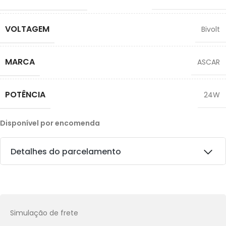
VOLTAGEM
Bivolt
MARCA
ASCAR
POTÊNCIA
24W
Disponível por encomenda
Detalhes do parcelamento
Transferências:
Pix:
R$
59,31
Aprovação imediata
Simulação de frete
Economize
R$
6,59
no Pix