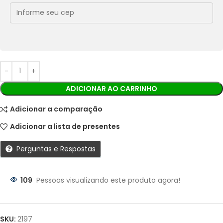
Cobranças:
Boleto bancário:
R$
65,90
Ao finalizar sua compra você receberá os detalhes para
realizar o pagamento.
ADICIONAR AO CARRINHO
Adicionar a comparação
Adicionar a lista de presentes
Perguntas e Respostas
109
Pessoas visualizando este produto agora!
Parcelas:
1X DE
R$
65,90
SEM
R$
65,90
SKU:
2197
JUROS