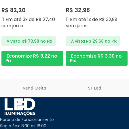
DS2358 DELIS
6000K DS1188 DELIS
R$
82,20
R$
32,98
Em até 3x de
R$
27,40
Em até 1x de
R$
32,98
sem juros
sem juros
À vista
R$
73,98
no Pix
À vista
R$
29,68
no Pix
Economize
R$
8,22
no
Economize
R$
3,30
no
Pix
Pix
ADICIONAR AO CARRINHO
ADICIONAR AO CARRINHO
Venti-Delta
ST Led
Horário de Funcionamento
Seg a Sex: 8:30 as 18:00