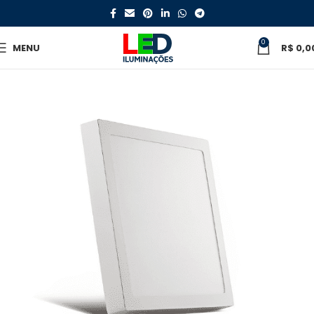
0
MENU
R$
0,0