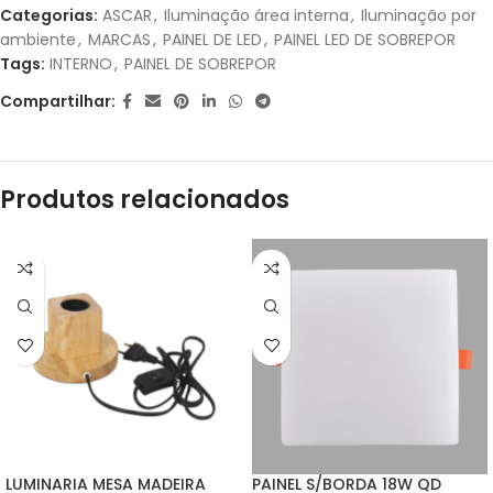
Categorias:
ASCAR
,
Iluminação área interna
,
Iluminação por
ambiente
,
MARCAS
,
PAINEL DE LED
,
PAINEL LED DE SOBREPOR
2X DE
R$
32,95
SEM
R$
65,90
Tags:
INTERNO
,
PAINEL DE SOBREPOR
JUROS
Compartilhar:
3X DE
R$
21,97
SEM
R$
65,91
JUROS
Produtos relacionados
LUMINARIA MESA MADEIRA
PAINEL S/BORDA 18W QD