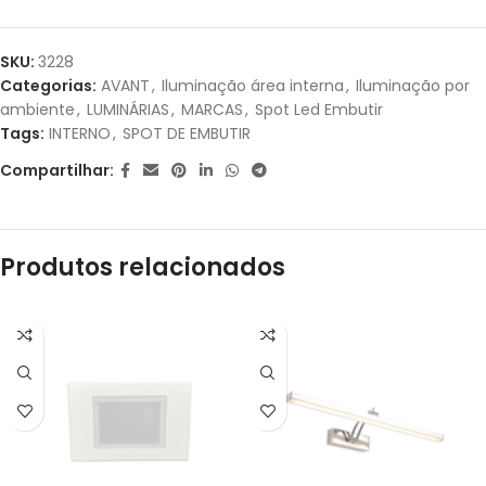
1X DE
R$
27,80
SEM
R$
27,80
SKU:
3228
JUROS
Categorias:
AVANT
,
Iluminação área interna
,
Iluminação por
ambiente
,
LUMINÁRIAS
,
MARCAS
,
Spot Led Embutir
Tags:
INTERNO
,
SPOT DE EMBUTIR
Compartilhar:
Produtos relacionados