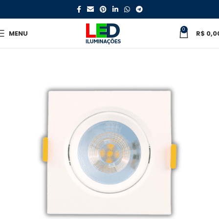
0
MENU
R$
0,0