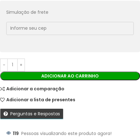
Pix:
R$
25,02
Aprovação imediata
Simulação de frete
Economize
R$
2,78
no Pix
Cobranças:
Boleto bancário:
R$
27,80
Ao finalizar sua compra você receberá os detalhes para
realizar o pagamento.
ADICIONAR AO CARRINHO
Adicionar a comparação
Adicionar a lista de presentes
Perguntas e Respostas
119
Pessoas visualizando este produto agora!
Parcelas: