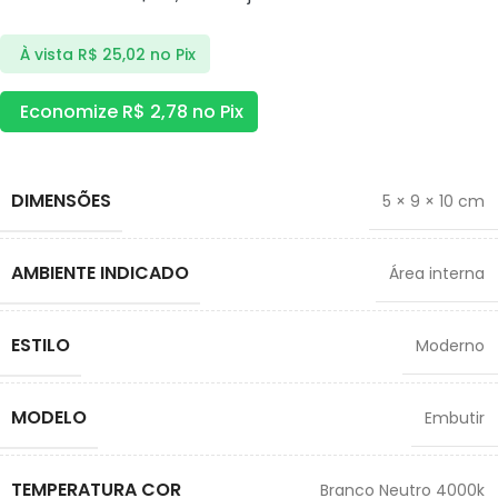
À vista
R$
25,02
no Pix
Economize
R$
2,78
no Pix
DIMENSÕES
5 × 9 × 10 cm
AMBIENTE INDICADO
Área interna
ESTILO
Moderno
MODELO
Embutir
TEMPERATURA COR
Branco Neutro 4000k