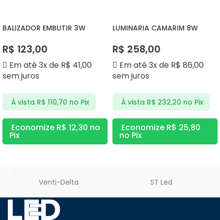
BALIZADOR EMBUTIR 3W
LUMINARIA CAMARIM 8W
3000K DS9840 DELIS
4000K DS9854 DELIS
R$
123,00
R$
258,00
Em até 3x de
R$
41,00
Em até 3x de
R$
86,00
sem juros
sem juros
À vista
R$
110,70
no Pix
À vista
R$
232,20
no Pix
Economize
R$
12,30
no
Economize
R$
25,80
Pix
no Pix
ADICIONAR AO CARRINHO
ADICIONAR AO CARRINHO
Venti-Delta
ST Led