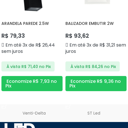
ARANDELA PAREDE 2.5W
BALIZADOR EMBUTIR 2W
3000K DS9838 DELIS
3000K DS9812 DELIS
R$
79,33
R$
93,62
Em até 3x de
R$
26,44
Em até 3x de
R$
31,21
sem
sem juros
juros
À vista
R$
71,40
no Pix
À vista
R$
84,26
no Pix
Economize
R$
7,93
no
Economize
R$
9,36
no
Pix
Pix
ADICIONAR AO CARRINHO
ADICIONAR AO CARRINHO
Venti-Delta
ST Led