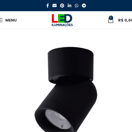
0
MENU
R$
0,0