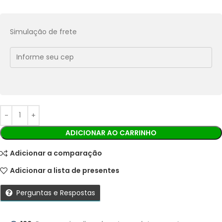
Pix:
R$
86,76
Aprovação imediata
Simulação de frete
Economize
R$
9,64
no Pix
Cobranças:
Boleto bancário:
R$
96,40
Ao finalizar sua compra você receberá os detalhes para
realizar o pagamento.
ADICIONAR AO CARRINHO
Adicionar a comparação
Adicionar a lista de presentes
Perguntas e Respostas