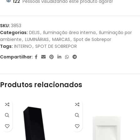
122
Pessoas visualizando este produto agora!
Parcelas:
1X DE
R$
96,40
SEM
R$
96,40
SKU:
3853
JUROS
Categorias:
DELIS
,
Iluminação área interna
,
Iluminação por
ambiente
,
LUMINÁRIAS
,
MARCAS
,
Spot de Sobrepor
2X DE
R$
48,20
SEM
R$
96,40
Tags:
INTERNO
,
SPOT DE SOBREPOR
JUROS
Compartilhar:
3X DE
R$
32,13
SEM
R$
96,39
JUROS
Produtos relacionados
4X DE
R$
25,32
COM
R$
101,28
JUROS
5X DE
R$
20,45
COM
R$
102,25
JUROS