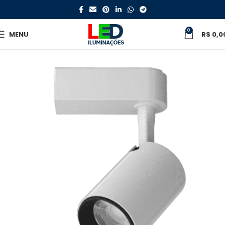
0
MENU
R$
0,0