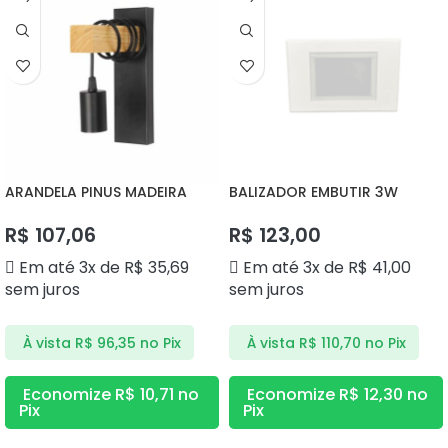
ARANDELA PINUS MADEIRA
BALIZADOR EMBUTIR 3W
DS2360 DELIS
3000K DS9840 DELIS
R$
107,06
R$
123,00
Em até 3x de
R$
35,69
Em até 3x de
R$
41,00
sem juros
sem juros
À vista
R$
96,35
no Pix
À vista
R$
110,70
no Pix
Economize
R$
10,71
no
Economize
R$
12,30
no
Pix
Pix