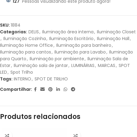
127
Pessoas visualizando este produto agora!
Parcelas:
1X DE
R$
52,36
SEM
R$
52,36
SKU:
1884
JUROS
Categorias:
DELIS
,
Iluminação área interna
,
Iluminação Closet
,
Iluminação Cozinha
,
Iluminação Escritório
,
Iluminação Hall
,
2X DE
R$
26,18
SEM
R$
52,36
Iluminação Home Office
,
Iluminação para banheiro
,
JUROS
Iluminação para cantos
,
Iluminação para Lavabo
,
Iluminação
para Quarto
,
Iluminação por ambiente
,
Iluminação Sala de
Estar
,
Iluminação sala de jantar
,
LUMINÁRIAS
,
MARCAS
,
SPOT
LED
,
Spot Trilho
Tags:
INTERNO
,
SPOT DE TRILHO
Compartilhar:
Produtos relacionados