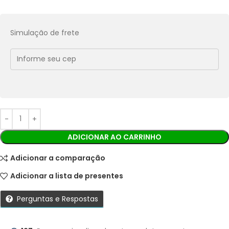
Pix:
R$
47,12
Aprovação imediata
Simulação de frete
Economize
R$
5,24
no Pix
Cobranças:
Boleto bancário:
R$
52,36
Ao finalizar sua compra você receberá os detalhes para
realizar o pagamento.
ADICIONAR AO CARRINHO
Adicionar a comparação
Adicionar a lista de presentes
Perguntas e Respostas