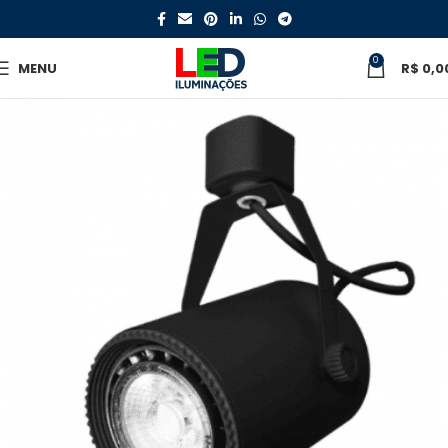
0
MENU
R$
0,0