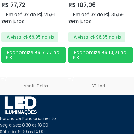
R$
77,72
R$
107,06
Em até 3x de
R$
25,91
Em até 3x de
R$
35,69
sem juros
sem juros
À vista
R$
69,95
no Pix
À vista
R$
96,35
no Pix
Economize
R$
7,77
no
Economize
R$
10,71
no
Pix
Pix
ADICIONAR AO CARRINHO
ADICIONAR AO CARRINHO
Venti-Delta
ST Led
Horário de Funcionamento
Seg a Sex: 8:30 as 18:00
Sábado: 9:00 as 14:00