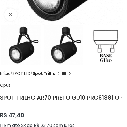
Click to enlarge
Início
SPOT LED
Spot Trilho
Opus
SPOT TRILHO AR70 PRETO GU10 PRO81881 OP
R$
47,40
Em até 2x de
R$
23,70
sem juros