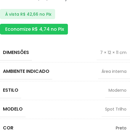
À vista
R$
42,66
no Pix
Economize
R$
4,74
no Pix
DIMENSÕES
7 × 12 × 11 cm
AMBIENTE INDICADO
Área interna
ESTILO
Moderno
MODELO
Spot Trilho
COR
Preto