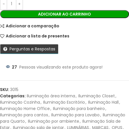
Ao finalizar sua compra você receberá os detalhes para
realizar o pagamento.
ADICIONAR AO CARRINHO
Adicionar a comparação
Adicionar a lista de presentes
Perguntas e Respostas
27
Pessoas visualizando este produto agora!
Parcelas:
1X DE
R$
47,40
SEM
R$
47,40
SKU:
3015
JUROS
Categorias:
Iluminação área interna
,
Iluminação Closet
,
Iluminação Cozinha
,
Iluminação Escritório
,
Iluminação Hall
,
2X DE
R$
23,70
SEM
R$
47,40
Iluminação Home Office
,
Iluminação para banheiro
,
JUROS
Iluminação para cantos
,
Iluminação para Lavabo
,
Iluminação
para Quarto
,
Iluminação por ambiente
,
Iluminação Sala de
Estar
,
Iluminação sala de jantar
,
LUMINÁRIAS
,
MARCAS
,
OPUS
,