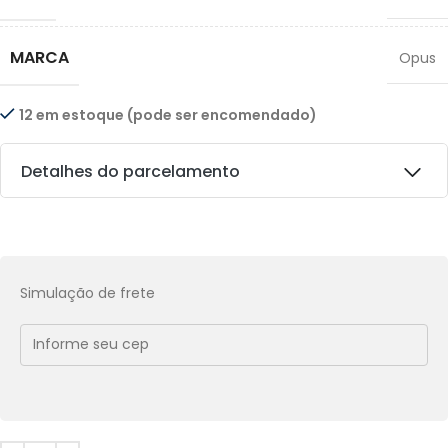
MARCA
Opus
12 em estoque (pode ser encomendado)
Detalhes do parcelamento
Transferências:
Pix:
R$
42,66
Aprovação imediata
Simulação de frete
Economize
R$
4,74
no Pix
Cobranças:
Boleto bancário:
R$
47,40